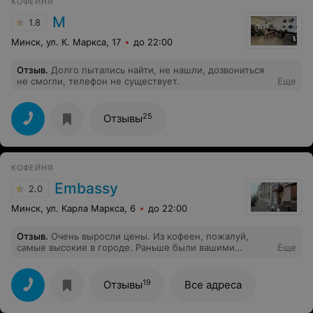
КОФЕЙНЯ
М
1.8
Минск, ул. К. Маркса, 17
до 22:00
Отзыв
.
Долго пытались найти, не нашли, дозвониться
не смогли, телефон не существует.
Еще
25
Отзывы
КОФЕЙНЯ
Embassy
2.0
Минск, ул. Карла Маркса, 6
до 22:00
Отзыв
.
Очень выросли цены. Из кофеен, пожалуй,
самые высокие в городе. Раньше были вашими
Еще
постоянными клиентами, но из-за ценовой политики
стали ходить гораздо реже.
19
Отзывы
Все адреса