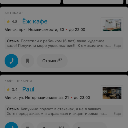
АНТИКАФЕ
Ёж кафе
4.8
Минск, пр-т Независимости, 30
до 22:00
Отзыв
.
Посетили с ребенком (6 лет) ваше чудесное
кафе! Получили море удовольствия!!! К ежикам очень
Еще
хорошее отношение. Все они разные по характеру и
очень милые. Больше всего мне понравилась сама
идея бережного отношения к животным. В условиях
57
Отзывы
города, ребенка очень сложно этому научить! Успехов
вам и побольше бы таких кафе.
КАФЕ-ПЕКАРНЯ
Paul
3.4
Минск, ул. Интернациональная, 21
до 23:00
Отзыв
.
Капучино подают в стаканах, а не в чашках.
Хотя перед заказом я спрашивал и акцентировал на
Еще
этом внимание. Очень неприятно
202