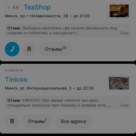
TeaShop
4.0
Минск, пр-т Независимости, 28
до 21:00
Отзыв
.
Любимое местечко, где можно релакснуть под
пуэрчик и поболтать о насущном с
Еще
единомышленниками.
20
Отзывы
КОФЕЙНЯ
Tinicoo
Минск, ул. Интернациональная, 3
до 22:30
Отзыв
.
УЖАСНО. При заказе напитка чиз орео
специально спросили про тапиоку и сказали есть ,
Еще
после пробую напиток и тапиоки не было...И ЭТО НЕ
ПЕРВЫЙ РАЗ в прошлый раз брала напиток сиз персик
и специально доплатила и попросила добавить тапиоку
1
Отзывы
Все адреса
, приносят напиток и тапиоки не было. Очень
разочарована