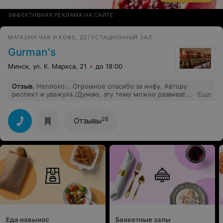
ЭФФЕКТИВНАЯ РЕКЛАМА НА САЙТЕ
МАГАЗИН ЧАЯ И КОФЕ, ДЕГУСТАЦИОННЫЙ ЗАЛ
Gurman's
Минск, ул. К. Маркса, 21
до 18:00
Отзыв
.
Неплохо... Огромное спасибо за инфу. Автору
респект и уважуха./Думаю, эту тему можно развивать
Еще
до бесконечности Хорошо пишете. Учились где-то или
просто с опытом пришло?
26
Отзывы
Еда навынос
Банкетные залы