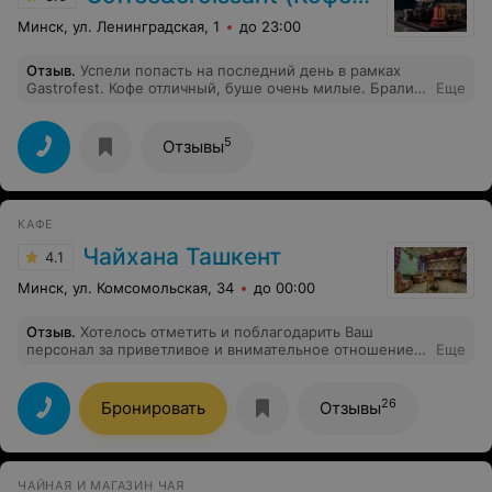
Минск, ул. Ленинградская, 1
до 23:00
Отзыв
.
Успели попасть на последний день в рамках
Gastrofest. Кофе отличный, буше очень милые. Брали
Еще
ещё и другие пирожные - шу и малиновое. Все свежее
и вкусное. А самое приятное - бариста. Улыбчивая,
общительная, человек на своём месте и его
5
Отзывы
украшение.
КАФЕ
Чайхана Ташкент
4.1
Минск, ул. Комсомольская, 34
до 00:00
Отзыв
.
Хотелось отметить и поблагодарить Ваш
персонал за приветливое и внимательное отношение к
Еще
клиентам, профессионализм и быстрое обслуживание.
Желаем Вам и Вашему заведению больших доходов!
26
Бронировать
Отзывы
ЧАЙНАЯ И МАГАЗИН ЧАЯ