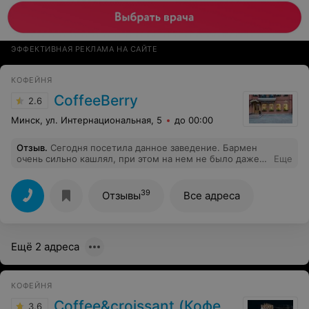
ЭФФЕКТИВНАЯ РЕКЛАМА НА САЙТЕ
КОФЕЙНЯ
CoffeeBerry
2.6
Минск, ул. Интернациональная, 5
до 00:00
Отзыв
.
Сегодня посетила данное заведение. Бармен
очень сильно кашлял, при этом на нем не было даже
Еще
маски. Заказывали кофе, услышали кашель, когда уже
успели отпить напиток, надеюсь, заразу не подхватили.
Пожалуйста, примите меры защиты от
39
Отзывы
Все адреса
распространения вирусной инфекции у себя в
заведении. Во-первых, обеспечьте сотрудников
масками, во-вторых, проверяйте, чтобы на смене не
было кашляющих.
Ещё 2 адреса
КОФЕЙНЯ
Coffee&croissant (Кофе и круассан)
3.6