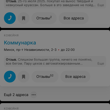
Отзыв
.
25-го июля 2025. покупал на вынос Твёрдый и
невкусный круассан. Больше в это заведение не пойду.
Еще
Продавцы явно были в курсе что выпечка не то что
несвежая, а залежалая. Плохо!!!
2
Отзывы
Все адреса
КОФЕЙНЯ
Коммунарка
Минск, пр-т Независимости, 2-3
до 22:00
Отзыв
.
Слишком большая группа, ничего не понятно,
все бегом. Пару цехов с автоматизированным
Еще
оборудованием и все. Не рекомендую
52
Отзывы
Все адреса
Ещё 2 адреса
КОФЕЙНЯ