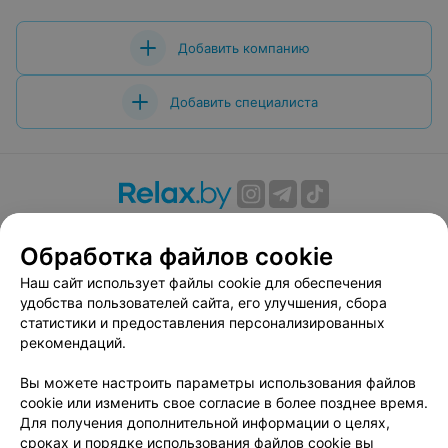
Добавить компанию
Добавить специалиста
О проекте
Новости проекта
Размещение рекламы
Обработка файлов cookie
Вакансии
Публичный договор
Способы оплаты
Публичный договор по использованию сервиса
Наш сайт использует файлы cookie для обеспечения
«Афиша»
удобства пользователей сайта, его улучшения, сбора
статистики и предоставления персонализированных
Пользовательское соглашение
рекомендаций.
Написать в поддержку
Вы можете настроить параметры использования файлов
Связаться по вопросам сотрудничества
cookie или изменить свое согласие в более позднее время.
Написать руководителю relax.by
Для получения дополнительной информации о целях,
Персональные настройки cookie
сроках и порядке использования файлов cookie вы