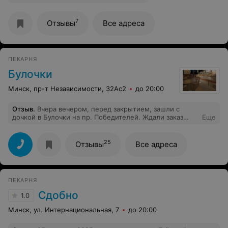
7
Отзывы
Все адреса
ПЕКАРНЯ
Булочки
Минск, пр-т Независимости, 32Ас2
до 20:00
Отзыв
.
Вчера вечером, перед закрытием, зашли с
дочкой в Булочки на пр. Победителей. Ждали заказ
Еще
минут 15, хотя кофейня была полупустая. Заказанные
молочные коктейли были жидкие, не взбитые,
консистенция молока. Очень жаль. Испортилось место
25
Отзывы
Все адреса
...
ПЕКАРНЯ
Сдобно
1.0
Минск, ул. Интернациональная, 7
до 20:00