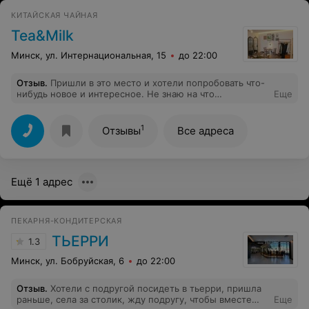
КИТАЙСКАЯ ЧАЙНАЯ
Tea&Milk
Минск, ул. Интернациональная, 15
до 22:00
Отзыв
.
Пришли в это место и хотели попробовать что-
нибудь новое и интересное. Не знаю на что
Еще
ориентировался персонал, но к открытию в наличии из
наполнителей ничего почти и не было. Очередь
собирается быстро. Кафе не оправдало ожидания.
1
Отзывы
Все адреса
Ещё 1 адрес
ПЕКАРНЯ-КОНДИТЕРСКАЯ
ТЬЕРРИ
1.3
Минск, ул. Бобруйская, 6
до 22:00
Отзыв
.
Хотели с подругой посидеть в тьерри, пришла
раньше, села за столик, жду подругу, чтобы вместе
Еще