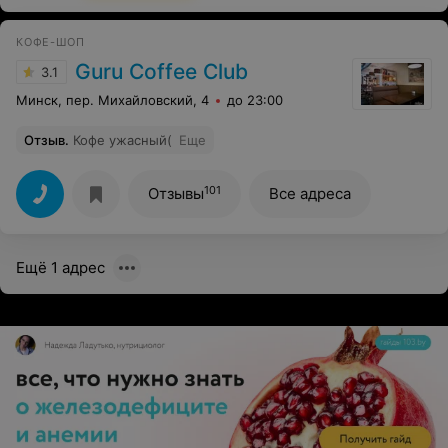
обеспеченные люди, оставляют свои деньги, хочется,
чтобы обслуживание персонала и внешний вид был
КОФЕ-ШОП
соответствующий. За кофе и десерты - лайк, за
девушек-официанток - не лайк.
Guru Coffee Club
3.1
Минск, пер. Михайловский, 4
до 23:00
Отзыв
.
Кофе ужасный(
Еще
101
Отзывы
Все адреса
Ещё 1 адрес