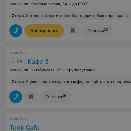
Минск, ул. Комсомольская, 34
до 00:00
Отзыв
.
Хотелось отметить и поблагодарить Ваш персонал за приветливое и внимательное отношение к клиентам, профессионализм и быстрое обслу
26
Бронировать
Отзывы
КОФЕЙНЯ
Кафе 3
2.5
Минск, ул. Октябрьская, 23
Круглосуточно
Отзыв
.
Я уже года 4 хожу в это кафе, но ещё такого неприемлемого кофе на овсяном молоке не пила( Кофе самый дешевый пережаренный, пить не
39
Отзывы
КОФЕЙНЯ
Took Cafe