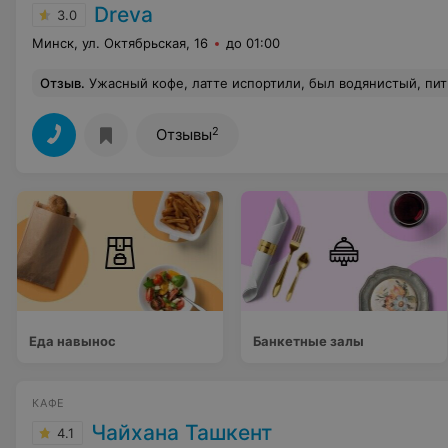
Dreva
3.0
Минск, ул. Октябрьская, 16
до 01:00
Отзыв
.
Ужасный кофе, латте испортили, был водянистый, пить было не в
2
Отзывы
Еда навынос
Банкетные залы
КАФЕ
Чайхана Ташкент
4.1