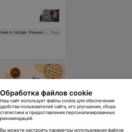
-за ценовой политики стали ходить гораздо реже.
Еще
Обработка файлов cookie
Наш сайт использует файлы cookie для обеспечения
удобства пользователей сайта, его улучшения, сбора
Пироги навынос
статистики и предоставления персонализированных
рекомендаций.
Вы можете настроить параметры использования файлов