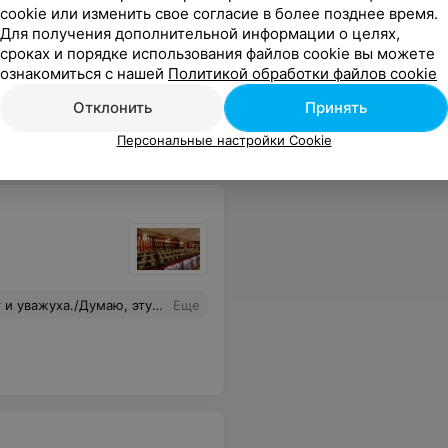
cookie или изменить свое согласие в более позднее время.
Для получения дополнительной информации о целях,
сроках и порядке использования файлов cookie вы можете
ознакомиться с нашей
Политикой обработки файлов cookie
 кофе. Будем приходить регулярно, очень достойная кофейня.
Еще
Отклонить
Принять
Персональные настройки Cookie
 пишете. Учились где-то или просто с опытом пришло?
Еще