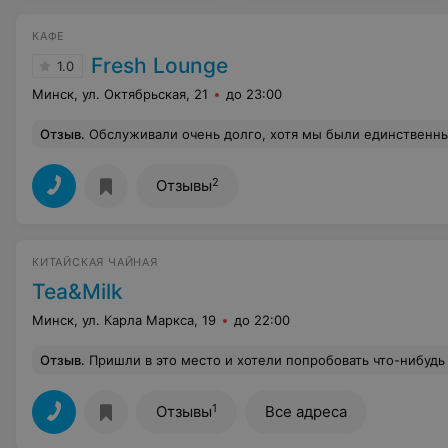
КАФЕ
Fresh Lounge
1.0
Минск, ул. Октябрьская, 21
до 23:00
Отзыв
.
Обслуживали очень долго, хотя мы были единственными клиентами в это время (около 30 минут ждали блинчик и пасту), еда невкусная, бабл ти принесли ещё позже, в бабл попал
2
Отзывы
КИТАЙСКАЯ ЧАЙНАЯ
Tea&Milk
Минск, ул. Карла Маркса, 19
до 22:00
Отзыв
.
Пришли в это место и хотели попробовать что-нибудь новое и интересное. Не знаю на что ориентировался персонал, но к открытию в наличии из наполнителей ничего поч
1
Отзывы
Все адреса