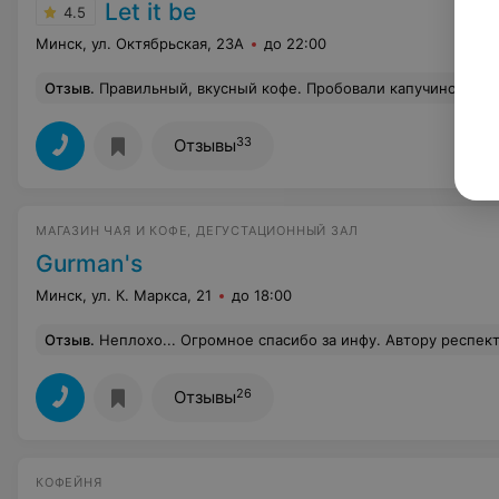
Let it be
4.5
Минск, ул. Октябрьская, 23А
до 22:00
Отзыв
.
Правильный, вкусный кофе. Пробовали капучино и двойной эспресо - отлично. Спасибо Алевтине за красивое обслуживание и интересный рассказ о
33
Отзывы
МАГАЗИН ЧАЯ И КОФЕ, ДЕГУСТАЦИОННЫЙ ЗАЛ
Gurman's
Минск, ул. К. Маркса, 21
до 18:00
Отзыв
.
Неплохо... Огромное спасибо за инфу. Автору респект и уважуха./Думаю, эту тему можно развивать до бесконечности Хорошо
26
Отзывы
КОФЕЙНЯ