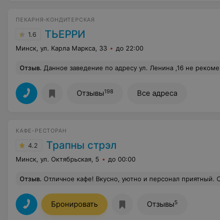
ПЕКАРНЯ-КОНДИТЕРСКАЯ
ТЬЕРРИ
1.6
Минск, ул. Карла Маркса, 33
до 22:00
Отзыв
.
Данное заведение по адресу ул. Ленина ,16 не рекомендую! Ни в коем случае! 22.06.2022 в вечернее время столкнулись с потрясающим грубым, хамским отношением обслуживающего персонала! Хамство, ерничание, отсутствие всякого этикета, недовольные лица, типа - чего вы сюда приперлись... Неправильно выполненный заказ, без всяких извинений и без исправления своих ошибок! В конечном итоге - испорченное настроение нам было обеспечено! Совет администрации: обратите внимание на подбор персонала, обслуживающего посетителей! В крайнем случае - проведите мастер-классы по куль
198
Отзывы
Все адреса
КАФЕ-РЕСТОРАН
Трапны стрэл
4.2
Минск, ул. Октябрьская, 5
до 00:00
Отзыв
.
Отличное кафе! Вкусно, уютно и персонал приятный. 
5
Бронировать
Отзывы