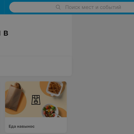
Поиск мест и событий
 в
Еда навынос