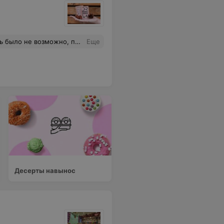
озможно, пришлось выкинуть
Еще
Десерты навынос