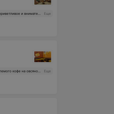
живание. Желаем Вам и Вашему заведению больших доходов!
Еще
возможно! Это кофе из дешевой кофейни, наверное, взяли(
Еще