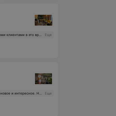
ась ветка :):):), да и , в принципе, он был невкусным. Дизлайк, отписка)
Еще
ти и не было. Очередь собирается быстро. Кафе не оправдало ожидания.
Еще