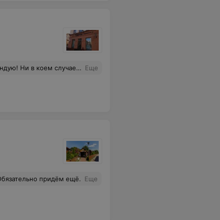
туре поведения! К сожалению, данное заведение размещено в центре столицы, которое могут посетить не только коренные минчане. И благодаря такому обслуживанию может складываться не самое благоприятное мнение о Минске (не говоря уже - о самой сети).
Еще
Обязательно придём ещё.
Еще