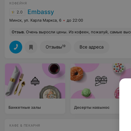
КОФЕЙНЯ
Embassy
2.0
Минск, ул. Карла Маркса, 6
до 22:00
Отзыв
.
Очень выросли цены. Из кофеен, пожалуй, самые высокие в городе. Раньше были вашими постоянными клиентами, но из
19
Отзывы
Все адреса
Банкетные залы
Десерты навынос
КАФЕ & ПЕКАРНЯ