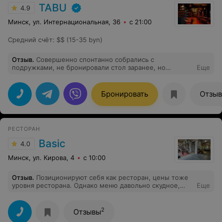
TABU
4.9
Минск, ул. Интернациональная, 36
с 21:00
Средний счёт
:
$$ (15-35 byn)
Отзыв
.
Совершенно спонтанно собрались с
подружками, не бронировали стол заранее, но
Еще
улыбчивому администратору удалось найти для нас
свободный стол, приятно) Вежливый и харизматичный
официант Алексей быстро сориентировал по меню
Бронировать
Отзы
(глаза разбегались от выбора) и помог выбрать
идеальный коктейль каждой привередливой даме))
Всё принесли давольно быстро, порции большие и
красивые! Нафотографировались, напелись в караоке
РЕСТОРАН
Приятные весёлые девушки вокалистки. Вечер прошёл
идеально! Из минусов только похмелье (
Basic
4.0
Минск, ул. Кирова, 4
с 10:00
Отзыв
.
Позиционируют себя как ресторан, цены тоже
уровня ресторана. Однако меню давольно скудное,
Еще
внешний вид заведения и персонала - уровня кафешки.
Не очень удобные барные табуреты, нет обычных
столов и стульев. Официант ведут себя шумно,
2
Отзывы
эксцентрично и вызывающе. Разве такое бывает в