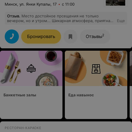
Минск, ул. Янки Купалы, 17
с 11:00
Отзыв
.
Место достойное прсещения не только
вечером, но и утром... Шикарная атмосфера, приятная
Еще
возможность отдохнуть, даже в 9 утра... Хочется
планиррвать какие праздники/вечеринки именно
здесь!!!
2
Бронировать
Отзывы
Банкетные залы
Еда навынос
РЕСТОРАН-КАРАОКЕ