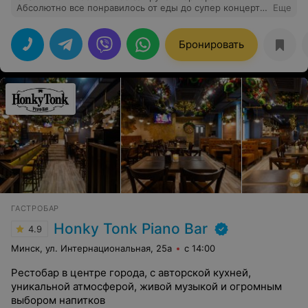
Абсолютно все понравилось от еды до супер концерта
Еще
музыкантов (до мурашек)! Официанты все
приветливые, улыбчивые. Очень красивое оформление
зала, эстетическое наслаждние. Молодцы!
Бронировать
ГАСТРОБАР
Honky Tonk Piano Bar
4.9
Минск, ул. Интернациональная, 25а
с 14:00
Рестобар в центре города, с авторской кухней,
уникальной атмосферой, живой музыкой и огромным
выбором напитков