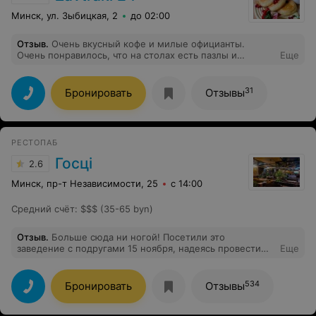
Минск, ул. Зыбицкая, 2
до 02:00
Отзыв
.
Очень вкусный кофе и милые официанты.
Очень понравилось, что на столах есть пазлы и
Еще
детская зона, так что, пока ждешь свою еду можно
занять как себя, так и детей.
31
Бронировать
Отзывы
РЕСТОПАБ
Госцi
2.6
Минск, пр-т Независимости, 25
с 14:00
Средний счёт
:
$$$ (35-65 byn)
Отзыв
.
Больше сюда ни ногой! Посетили это
заведение с подругами 15 ноября, надеясь провести
Еще
вечер в приятной атмосфере, насладиться музыкой и
выпивкой. Однако уже на входе мы столкнулись с
крайне неприятным опытом. Охранник, который,
534
Бронировать
Отзывы
казалось бы, должен создавать комфортную
обстановку, вместо этого встретил нас в