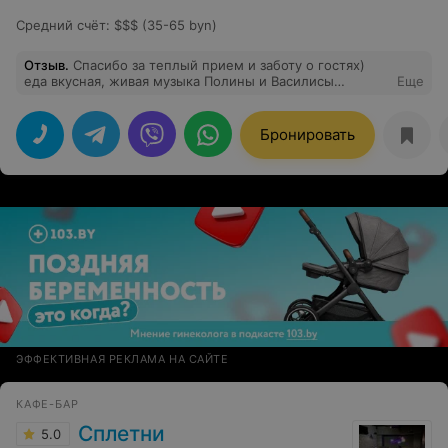
Средний счёт
:
$$$ (35-65 byn)
Отзыв
.
Спасибо за теплый прием и заботу о гостях)
еда вкусная, живая музыка Полины и Василисы
Еще
прекрасная, хочется вернуться)
Бронировать
ЭФФЕКТИВНАЯ РЕКЛАМА НА САЙТЕ
КАФЕ-БАР
Сплетни
5.0