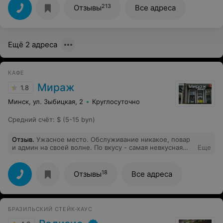
213
Отзывы
Все адреса
Ещё 2 адреса
КАФЕ
Мираж
1.8
Минск, ул. Зыбицкая, 2
Круглосуточно
Средний счёт
:
$ (5-15 byn)
Отзыв
.
Ужасное место. Обслуживание никакое, повар
и админ на своей волне. По вкусу - самая невкусная
Еще
шаурма из всех, что пробовала, разваливается. Ещё и
недовес.
18
Отзывы
Все адреса
БРАЗИЛЬСКИЙ СТЕЙК-ХАУС