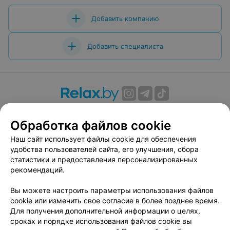
Добавить компанию
Добавить специалиста
О проекте
Новости проекта
Размещение рекламы
Обработка файлов cookie
Вакансии
Публичный договор
Способы оплаты
Публичный договор по использованию сервиса
Наш сайт использует файлы cookie для обеспечения
«Афиша»
удобства пользователей сайта, его улучшения, сбора
статистики и предоставления персонализированных
Пользовательское соглашение
рекомендаций.
Написать в поддержку
Вы можете настроить параметры использования файлов
Связаться по вопросам сотрудничества
cookie или изменить свое согласие в более позднее время.
Написать руководителю relax.by
Для получения дополнительной информации о целях,
Персональные настройки cookie
сроках и порядке использования файлов cookie вы