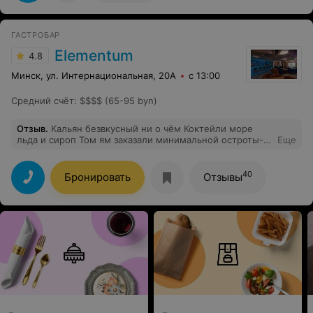
ресторане?
ГАСТРОБАР
Elementum
4.8
Минск, ул. Интернациональная, 20А
с 13:00
Средний счёт
:
$$$$ (65-95 byn)
Отзыв
.
Кальян безвкусный ни о чём Коктейли море
льда и сироп Том ям заказали минимальной остроты-
Еще
принесли максимальной, есть было просто
невозможно
40
Бронировать
Отзывы