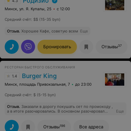
Родизио
4.3
Минск, ул. Я. Купалы, 25
с 12:00
Средний счёт
:
$$ (15-35 byn)
Отзыв
.
Хорошее Кафе, советую всем
Еще
37
Бронировать
Отзывы
РЕСТОРАН БЫСТРОГО ОБСЛУЖИВАНИЯ
Burger King
1.4
Минск, площадь Привокзальная, 7
до 23:00
Средний счёт
:
$ (5-15 byn)
Отзыв
.
Заказали в дорогу покушать сет по промокоду ,
а в итоге разочаровались. В основном разочаровал
Еще
бургер, это просто колоссальная разница между фото
и реальностью. На вкус сухой, и никакущий. В общем
поработайте, пожалуйста, над отдачей. Понимаю, что
196
Отзывы
Все адреса
блюдо может отличаться от фото, но не на столько.