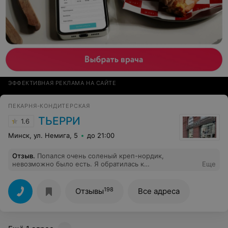
ЭФФЕКТИВНАЯ РЕКЛАМА НА САЙТЕ
ПЕКАРНЯ-КОНДИТЕРСКАЯ
ТЬЕРРИ
1.6
Минск, ул. Немига, 5
до 21:00
Отзыв
.
Попался очень соленый креп-нордик,
невозможно было есть. Я обратилась к
Еще
администратору, девушка любезно выслушала мою
проблему и заменила. Выражаю свою благодарность
администратору Диане!
198
Отзывы
Все адреса