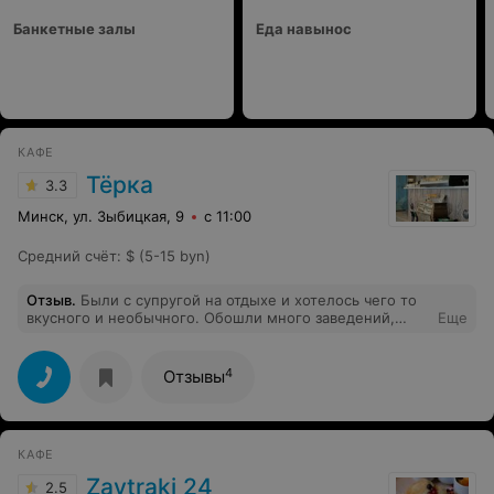
Банкетные залы
Еда навынос
КАФЕ
Тёрка
3.3
Минск, ул. Зыбицкая, 9
с 11:00
Средний счёт
:
$ (5-15 byn)
Отзыв
.
Были с супругой на отдыхе и хотелось чего то
вкусного и необычного. Обошли много заведений,
Еще
остановились на этом. Настолько вкусной еды и
профессионального обслуживания давно не встречали
. По всем пунктам 5+ Официанту Виктору , отдельная
4
Отзывы
благодарность , благодаря его советам у нас
состоялся великолепный отдых !
КАФЕ
Zavtraki 24
2.5