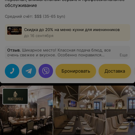
обслуживание
Средний счёт
:
$$$ (35-65 byn)
Скидка до 20% на меню кухни для именинников
до 16 сентября
Отзыв
.
Шикарное место! Классная подача блюд, все
очень свежее и вкусное. Особенно понравился
Еще
десерт- пьяная вишня. Цены выше среднего, но
качество полностью их оправдывает. Рекомендую
всем. Вернусь сюда снова .
Бронировать
Доставка