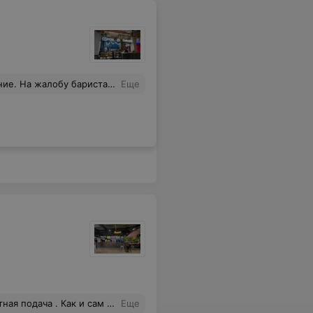
риста никак не отреагировал.
Еще
 сам вкус . Деньги на ветер !!!
Еще