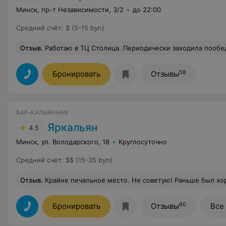
Минск, пр-т Независимости, 3/2
до 22:00
Средний счёт
:
$ (5-15 byn)
Отзыв
.
Работаю в ТЦ Столица. Периодически заходила пообедать. Сервис не лучшего качества. И раньше это замечала. Сегодня мне нахамила сотрудница, которая периодически сидит на кассе. Больше туда - ни ногой. Такой "привет" из "совдеповского прошлого", когда вообще не парились, вернётся ли 
58
Бронировать
Отзывы
БАР-КАЛЬЯННАЯ
Яркальян
4.5
Минск, ул. Володарского, 18
Круглосуточно
Средний счёт
:
$$ (15-35 byn)
Отзыв
.
Крайне печальное место. Не советую! Раньше был хороший коллектив а сейчас наверное сменился руководитель. Требую все на перед и паспортные данные и деньги . Молодцы конечно но
60
Бронировать
Отзывы
Все