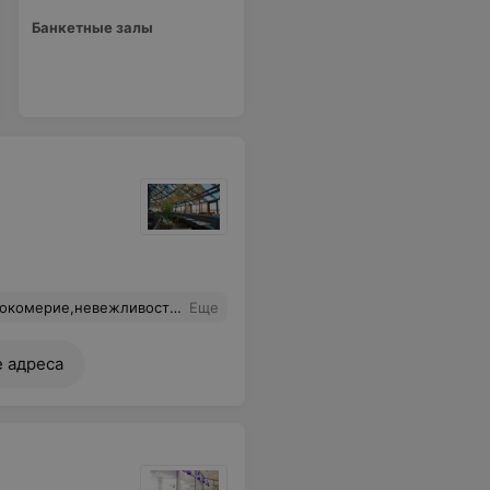
Банкетные залы
но тон человека на входе.Больше ни ногой туда
Еще
е адреса