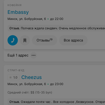
КОФЕЙНЯ
Embassy
Минск, ул. Бобруйская, 6
до 22:00
Отзыв
.
Полчаса ждала сэндвич. Очень медленное обслуживание. На жалобу ба
19
Отзывы
Все адреса
Ещё 1 адрес
СТРИТ-ФУД
Cheezus
1.0
Минск, ул. Бобруйская, 6
до 23:00
Средний счёт
:
$$ (15-35 byn)
Отзыв
.
Ожидали почти час . Все холодное ,безвкусное. Отвратная подача . Как и