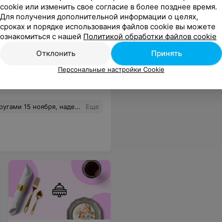
cookie или изменить свое согласие в более позднее время.
Для получения дополнительной информации о целях,
сроках и порядке использования файлов cookie вы можете
ознакомиться с нашей
Политикой обработки файлов cookie
Отклонить
Принять
Персональные настройки Cookie
о недопустимо для заведения, которое ценит своих клиентов. Если ресторан придерживается такой политики и не заботится о своих посетителях, то, безусловно, это не место, куда мы будем возвращаться. Очень разочарованы и больше не планируем посещать это заведение!
Еще