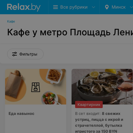
Все рубрики
Минск
Кафе
Кафе у метро Площадь Лен
Фильтры
Квартирник
Еда навынос
В сет входит:
8 свежих
устриц, пицца с икрой и
страчетеллой, бутылка
игристого за 150 BYN