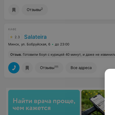
2
Отзывы
КАФЕ
Salateira
2.3
Минск, ул. Бобруйская, 6
до 23:00
Отзыв
.
Готовили боул с курицей 40 минут, и даже не извинились за задержу, если бы я через полчаса не подошла узнать что с 
111
Отзывы
Все адреса