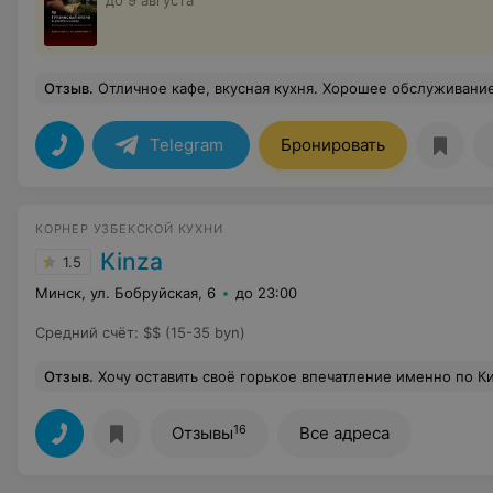
до 9 августа
Отзыв
.
Отличное кафе, вкусная кухня. Хорошее обслуживание
Telegram
Бронировать
КОРНЕР УЗБЕКСКОЙ КУХНИ
Kinza
1.5
Минск, ул. Бобруйская, 6
до 23:00
Средний счёт
:
$$ (15-35 byn)
Отзыв
.
Хочу оставить своё горькое впечатление именно по Кинзе Мы постоянные посетители данного корнера, балдели раньше от их плова. С течением времени соли в плове прибавлялось и прибавлялось (это я описываю период с лета 2024). Обслуживание отличное, порции большие, но вот соль ухудшала впечатление и вкус. Мы сказали персоналу об этом, т.к. такая «пересоленная» история переставала нравится и приносить удовольствие. Некоторое время не было вообще желания ещё пробовать плов именно на Бобруйской. В воскресенье решили дать ещё шанс плову на и, к ооогромному сожаление, теперь проблема оказалась в испорченной курице (она была с гнилостным запахом) Я была не одна, 2 человека со мной так ж
16
Отзывы
Все адреса