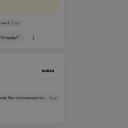
 на 5
Еще
4
Отзывы
е почувствовали его. Персонал Кинзы ничего не почувствовал, но порцию поменяли, но курица все равно была такая же. Жаль Раньше любили там кушать Видели, что меняются повара и конечно же вкус плова менялся(( Но последняя история поставила жирную точку в наших отношениях с Кинзой на Бобруйской
Еще