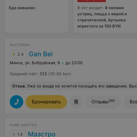
Еда навынос
В сет входит:
8 свежих
устриц, пицца с икрой и
страчетеллой, бутылка
игристого за 150 BYN
РЕСТОРАН
Gan Bei
2.4
Минск, ул. Бобруйская, 6
до 23:00
Средний счёт
:
$$$ (35-65 byn)
Отзыв
.
Уже со входа не хочется посещать это заведение. Высокомерие,невежливость,насыщенный вид и соответствен
395
Бронировать
Отзывы
Вс
КАФЕ-БИСТРО
Маэстро
1.4