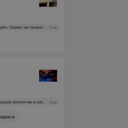
клиент ещё. Что касается питания, это как повезёт. Котлеты бывают не дожарены или со странной подозрительной кислинкой.
Еще
 геморроя больше чем ожидания. Кальян сомнительный очень. Даже бракованный
Еще
 адреса