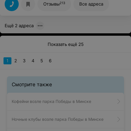
сделать естественные потребности, ко мне с
213
Отзывы
Все адреса
огромным ором залетает какая-то кошка и начинает
на меня прыгать? Вот так вы относитесь к своим
клиентам??Мне 46 лет, вы думаете это шутки или что?
Спасибо, исправьте данную ситуацию, пожалуйста!
Ещё 2 адреса
Показать ещё 25
1
2
3
4
5
6
Смотрите также
Кофейни возле парка Победы в Минске
Ночные клубы возле парка Победы в Минске