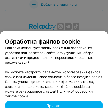
Добавить специалиста
О проекте
Новости проекта
Размещение рекламы
Обработка файлов cookie
Вакансии
Публичный договор
Способы оплаты
Публичный договор по использованию сервиса
Наш сайт использует файлы cookie для обеспечения
«Афиша»
удобства пользователей сайта, его улучшения, сбора
статистики и предоставления персонализированных
Пользовательское соглашение
рекомендаций.
Написать в поддержку
Вы можете настроить параметры использования файлов
Связаться по вопросам сотрудничества
cookie или изменить свое согласие в более позднее время.
Написать руководителю relax.by
Для получения дополнительной информации о целях,
Персональные настройки cookie
сроках и порядке использования файлов cookie вы
можете ознакомиться с нашей
Политикой обработки
Обработка персональных данных
файлов cookie
Принять