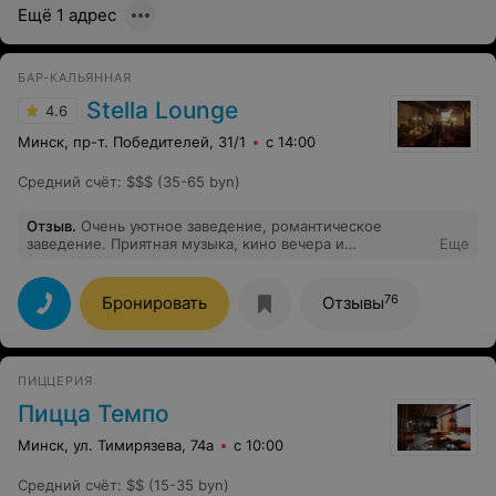
Ещё 1 адрес
работе Вашему коллективу.
БАР-КАЛЬЯННАЯ
Stella Lounge
4.6
Минск, пр-т. Победителей, 31/1
с 14:00
Средний счёт
:
$$$ (35-65 byn)
Отзыв
.
Очень уютное заведение, романтическое
заведение. Приятная музыка, кино вечера и
Еще
настольные игры. Всегда вкусная еда и напитки. Самый
лучший персонал. Отдельное восхищение кальянным
мастерам
76
Бронировать
Отзывы
ПИЦЦЕРИЯ
Пицца Темпо
Минск, ул. Тимирязева, 74а
с 10:00
Средний счёт
:
$$ (15-35 byn)