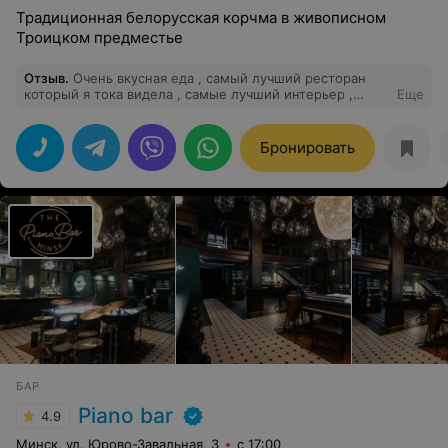
Традиционная белорусская корчма в живописном
Троицком предместье
Отзыв
.
Очень вкусная еда , самый лучший ресторан
который я тока видела , самые лучший интерьер ,
Еще
лучший сотрудники, думаю что вернусь туда ещё
Бронировать
БАР
Piano bar
4.9
Минск, ул. Юрово-Завальная, 3
с 17:00