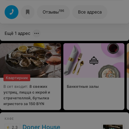
от напитка , отказались поменять . Минут 8 ждала одну
картошку .
196
Отзывы
Все адреса
Ещё 1 адрес
Квартирник
В сет входит:
8 свежих
Банкетные залы
устриц, пицца с икрой и
страчетеллой, бутылка
игристого за 150 BYN
КАФЕ
Doner House
2.3