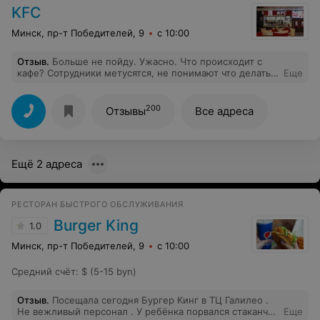
KFC
Минск, пр-т Победителей, 9
с 10:00
Отзыв
.
Больше не пойду. Ужасно. Что происходит с
кафе? Сотрудники метусятся, не понимают что делать.
Еще
Заказ ждали 20 минут, всё холодное!!! Бургер без
мяса.
200
Отзывы
Все адреса
Ещё 2 адреса
РЕСТОРАН БЫСТРОГО ОБСЛУЖИВАНИЯ
Burger King
1.0
Минск, пр-т Победителей, 9
с 10:00
Средний счёт
:
$ (5-15 byn)
Отзыв
.
Посещала сегодня Бургер Кинг в ТЦ Галилео .
Не вежливый персонал . У ребёнка порвался стаканчик
Еще