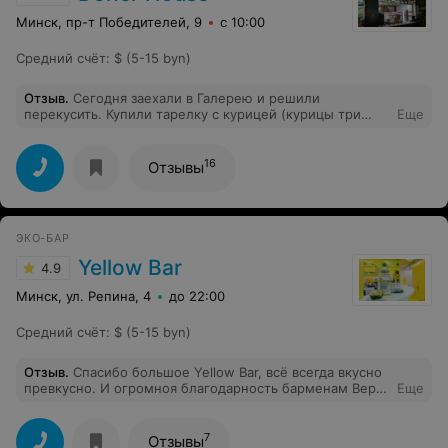
Минск, пр-т Победителей, 9
с 10:00
Средний счёт
:
$ (5-15 byn)
Отзыв
.
Сегодня заехали в Галерею и решили
перекусить. Купили тарелку с курицей (курицы три
Еще
кусочка, капуста ничем не заправлена, три ломтика
огурца и помидора, соуса 2 чайных ложек. За это
отдали 14.50.Совсем было не вкусно и сухо. Так же
16
Отзывы
взяли томибик с курицей, лепешка сухая, внутри
курица и капуста, внизу лепешку было чуть-чуть соуса.
Отдали за него 10.50. Полное разочарование, есть это
невозможно было. Не советую данное место.
ЭКО-БАР
Yellow Bar
4.9
Минск, ул. Репина, 4
до 22:00
Средний счёт
:
$ (5-15 byn)
Отзыв
.
Спасибо большое Yellow Bar, всё всегда вкусно
превкусно. И огромноя благодарность барменам Вере,
Еще
Захару и Степану за приветливое отношение, хорошее
настроение, вкусно приготовленную и красиво
поданную еду ❤️
7
Отзывы