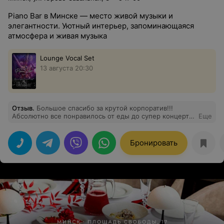
Piano Bar в Минске — место живой музыки и
элегантности. Уютный интерьер, запоминающаяся
атмосфера и живая музыка
Lounge Vocal Set
13 августа 20:30
Отзыв
.
Большое спасибо за крутой корпоратив!!!
Абсолютно все понравилось от еды до супер концерта
Еще
музыкантов (до мурашек)! Официанты все
приветливые, улыбчивые. Очень красивое оформление
зала, эстетическое наслаждние. Молодцы!
Бронировать