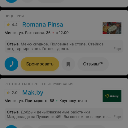
ПИЦЦЕРИЯ
Romana Pinsa
4.4
Минск, ул. Раковская, 36
с 12:00
Отзыв
.
Меню скудное. Половина на стопе. Стейков
нет, гарниров нет. Готовят долго.
Еще
20
Бронировать
Отзывы
РЕСТОРАН БЫСТРОГО ОБСЛУЖИВАНИЯ
Mak.by
2.0
Минск, ул. Притыцкого, 58
Круглосуточно
Отзыв
.
Добрый день!!Уважаемые работники
Макдоналдс на Пушкинской!!! Вы совсем не следите за
Еще
тем, что происходит на вашей кухне или что? Почему
когда, извините пожалуйста, я прихожу в туалет что бы