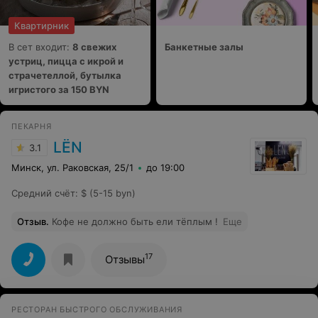
Квартирник
В сет входит:
8 свежих
Банкетные залы
устриц, пицца с икрой и
страчетеллой, бутылка
игристого за 150 BYN
ПЕКАРНЯ
LЁN
3.1
Минск, ул. Раковская, 25/1
до 19:00
Средний счёт
:
$ (5-15 byn)
Отзыв
.
Кофе не должно быть ели тёплым !
Еще
17
Отзывы
РЕСТОРАН БЫСТРОГО ОБСЛУЖИВАНИЯ