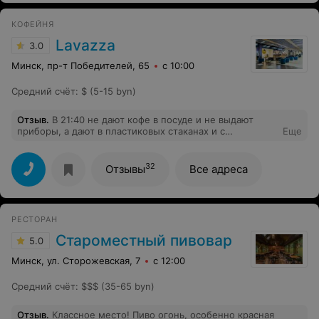
КОФЕЙНЯ
Lavazza
3.0
Минск, пр-т Победителей, 65
с 10:00
Средний счёт
:
$ (5-15 byn)
Отзыв
.
В 21:40 не дают кофе в посуде и не выдают
приборы, а дают в пластиковых стаканах и с
Еще
одноразовыми приборами, грязные столики !!!!
Испортили все настроение ! Бизнес по-белорусски! А
так очень люблю здесь кофе
32
Отзывы
Все адреса
РЕСТОРАН
Староместный пивовар
5.0
Минск, ул. Сторожевская, 7
с 12:00
Средний счёт
:
$$$ (35-65 byn)
Отзыв
.
Классное место! Пиво огонь, особенно красная