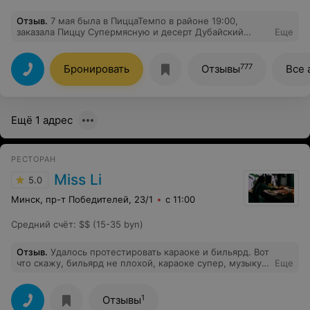
Отзыв
.
7 мая была в ПиццаТемпо в районе 19:00,
заказала Пиццу Супермясную и десерт Дубайский
Еще
шоколад. Уже к вечеру, и ночью, и на следующей день
мне ужасно плохо.
777
Бронировать
Отзывы
Все 
Ещё 1 адрес
РЕСТОРАН
Miss Li
5.0
Минск, пр-т Победителей, 23/1
с 11:00
Средний счёт
:
$$ (15-35 byn)
Отзыв
.
Удалось протестировать караоке и бильярд. Вот
что скажу, бильярд не плохой, караоке супер, музыку
Еще
можно выбрать любую, звук действительно хороший,
будем отмечать день рождения жены в следующий
раз. Советую!
1
Отзывы