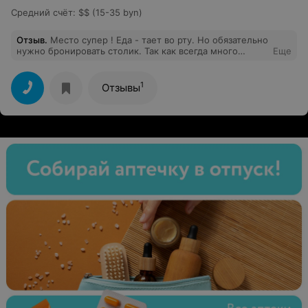
Средний счёт
:
$$ (15-35 byn)
Отзыв
.
Место супер ! Еда - тает во рту. Но обязательно
нужно бронировать столик. Так как всегда много
Еще
людей и свободных мест нет . Очень мало таких мест
с качественной едой .
1
Отзывы