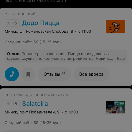
ЭФФЕКТИВНАЯ РЕКЛАМА НА САЙТЕ
СЕТЬ ПИЦЦЕРИЙ
Додо Пицца
1.5
Минск, ул. Романовская Слобода, 8
с 11:00
Средний счёт
:
$$ (15-35 byn)
Отзыв
.
Полное разочарование. Пицца не из дешевых,
однако скудная по количеству ингредиентов. Новинка
Еще
с креветками-миниатюрами.)) Не было возможности
оплаты при получении наличными, при заказе онлайн
на доставку. Заказ задержали не предупредили, по
141
Отзывы
Все адреса
звонку с вопросом на сколько задержка, затруднились
ответить, сообщили что перезвонит менеджер. Но и
менеджер не перезвонил.(((
РЕСТОРАН ЗДОРОВОГО ФАСТФУДА
Salateira
1.8
Минск, пр-т Победителей, 9
с 10:00
Средний счёт
:
$$ (15-35 byn)