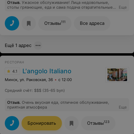
Отзыв
.
Ужасное обслуживание! Лица недовольные,
столы грязнющие, еда и сама подача отвратительные!
Еще
Не драники, а угольки! Салат невкусный, просто
насыпали в тарелку всего, что было под рукой!
111
Отзывы
Все адреса
Ещё 1 адрес
РЕСТОРАН
L'angolo Italiano
4.1
Минск, ул. Раковская, 36
с 12:00
Средний счёт
:
$$$ (35-65 byn)
Отзыв
.
Очень вкусная еда, отличное обслуживание,
приятная атмосфера
Еще
123
Бронировать
Отзывы