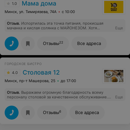
Мама дома
1.0
Минск, ул. Тимирязева, 74А
с 10:00
Отзыв
.
Испортилась эта точка питания, прокисшая
мачанка и кислая солянка с МАЙОНЕЗОМ. Хотя
Еще
администратор нагло пыталась доказать, что у них
только Сметана 25% Видимо которая тоже скисла и
превратилась в майонез
22
Отзывы
Все адреса
ГОРОДСКОЕ БИСТРО
Столовая 12
4.0
Минск, пр-т Машерова, 25
до 17:00
Отзыв
.
Выражаем огромную благодарность всему
персоналу столовой за качественное обслуживание.
Еще
Праздновали свадьбу 22.08.2020. Очень вкусная и
разнообразная еда, все блюда свежие и сытные.
Спасибо поварам, было очень вкусно. И конечно же
6
Отзывы
Все адреса
хочется выразить благодарность официантам, очень
вежливые и внимательные. Спасибо большое и
администраторам за добросовестный труд.Зал,светлый
очень красивый. Здоровья, благополучия, успехов в