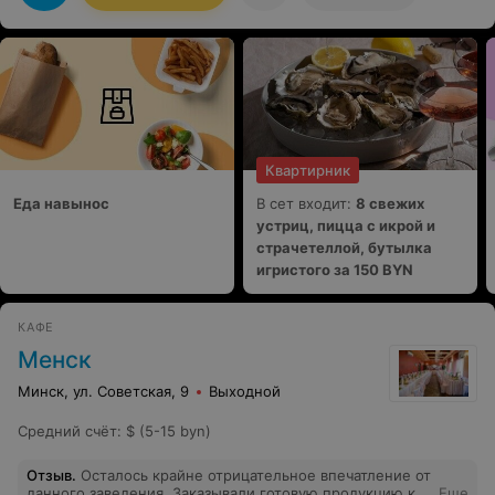
, качественное, блюдо, а не то что оно есть. Это не
уважение к тем, кто приходит к ним в качестве
посетителей.
Квартирник
Еда навынос
В сет входит:
8 свежих
устриц, пицца с икрой и
страчетеллой, бутылка
игристого за 150 BYN
КАФЕ
Менск
Минск, ул. Советская, 9
Выходной
Средний счёт
:
$ (5-15 byn)
Отзыв
.
Осталось крайне отрицательное впечатление от
данного заведения. Заказывали готовую продукцию к
Еще