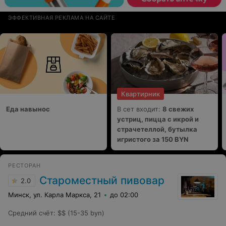
ЭФФЕКТИВНАЯ РЕКЛАМА НА САЙТЕ
Квартирник
Еда навынос
В сет входит:
8 свежих
устриц, пицца с икрой и
страчетеллой, бутылка
игристого за 150 BYN
РЕСТОРАН
Староместный пивовар
2.0
Минск, ул. Карла Маркса, 21
до 02:00
Средний счёт
:
$$ (15-35 byn)