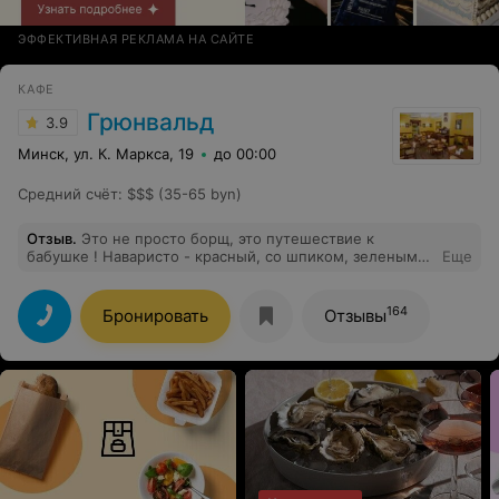
ЭФФЕКТИВНАЯ РЕКЛАМА НА САЙТЕ
КАФЕ
Грюнвальд
3.9
Минск, ул. К. Маркса, 19
до 00:00
Средний счёт
:
$$$ (35-65 byn)
Отзыв
.
Это не просто борщ, это путешествие к
бабушке ! Наваристо - красный, со шпиком, зеленым
Еще
лучком, обожаю и всем рекомендую. Ну и, шашлыки,
конечно топ всегда.
164
Бронировать
Отзывы