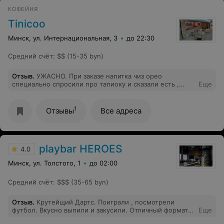
КОФЕЙНЯ
Tinicoo
Минск, ул. Интернациональная, 3
до 22:30
Средний счёт
:
$$ (15-35 byn)
Отзыв
.
УЖАСНО. При заказе напитка чиз орео
специально спросили про тапиоку и сказали есть ,
Еще
после пробую напиток и тапиоки не было...И ЭТО НЕ
ПЕРВЫЙ РАЗ в прошлый раз брала напиток сиз персик
и специально доплатила и попросила добавить тапиоку
1
Отзывы
Все адреса
, приносят напиток и тапиоки не было. Очень
разочарована
playbar HEROES
4.0
Минск, ул. Толстого, 1
до 02:00
Средний счёт
:
$$$ (35-65 byn)
Отзыв
.
Крутейщий Дартс. Поиграли , посмотрели
футбол. Вкусно выпили и закусили. Отличный формат
Еще
для города. Обязательно вернёмся ещё