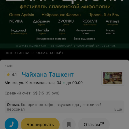
ЭФФЕКТИВНАЯ РЕКЛАМА НА САЙТЕ
КАФЕ
Чайхана Ташкент
4.1
Минск, ул. Комсомольская, 34
до 00:00
Средний счёт
:
$$ (15-35 byn)
Отзыв
.
Колоритное кафе , вкусная еда , вежливый
персонал
Еще
26
Бронировать
Отзывы