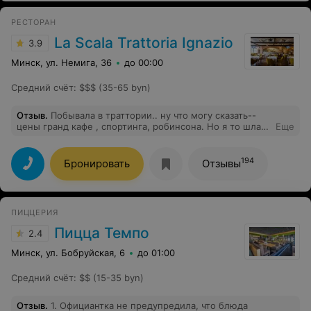
РЕСТОРАН
La Scala Trattoria Ignazio
3.9
Минск, ул. Немига, 36
до 00:00
Средний счёт
:
$$$ (35-65 byn)
Отзыв
.
Побывала в траттории.. ну что могу сказать--
цены гранд кафе , спортинга, робинсона. Но я то шла в
Еще
тратторию- не в ресторан, не в кафе - в простую
тратторию которая в Италии проста, дешева...
Траттория не подразумевает цен ресторана и пафоса.
194
Бронировать
Отзывы
Увы - разочарована. По еде тоже есть вопросы.
Больше не пойду. И дело не в деньгах. Иньяццо
привык к поющим фонтанам, к бельведеру -- иньяццо
давай ближе к Италии и делай честную тратторию а не
ПИЦЦЕРИЯ
отбивай дорогую аренду(
Пицца Темпо
2.4
Минск, ул. Бобруйская, 6
до 01:00
Средний счёт
:
$$ (15-35 byn)
Отзыв
.
1. Официантка не предупредила, что блюда