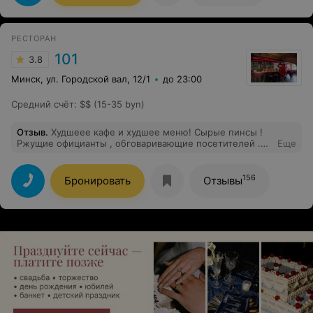
РЕСТОРАН
101
3.8
Минск, ул. Городской вал, 12/1
до 23:00
Средний счёт
:
$$ (15-35 byn)
Отзыв
.
Худшеее кафе и худшее меню! Сырые пинсы !
Ржущие официанты , обговаривающие посетителей .
Еще
Цена не соответствует качеству . В шоке , что в центре
Минска может быть такой ужас . Рекомендовать
можно только лимонад . Все ! Не рискуйте !
156
Бронировать
Отзывы