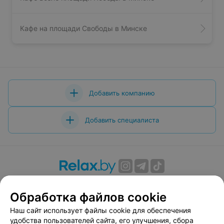
Кафе на площади Свободы в Минске
Добавить компанию
Добавить специалиста
О проекте
Новости проекта
Размещение рекламы
Обработка файлов cookie
Вакансии
Публичный договор
Способы оплаты
Публичный договор по использованию сервиса
Наш сайт использует файлы cookie для обеспечения
«Афиша»
удобства пользователей сайта, его улучшения, сбора