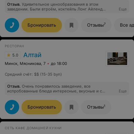
Отзыв
.
Удивительное ценообразования в этом
заведении. Были втроём, коктейль Лонг Айленд
Еще
обошёлся нам около 25 рублей. Через две недели
дочка была с большой компанией и, надо же, тот же
Лонг Айленд уже стоил 50 рублей. За две недели так
7
Бронировать
Отзывы
Все а
сильно у вас подорожал алкоголь? Согласно чеку в
коктейле больше 200 грамм крепкого алкоголя.
Серьёзно? Обман клиентов в ассортименте.
РЕСТОРАН
Алтай
5.0
Минск, Мясникова, 7
до 18:00
Средний счёт
:
$$ (15-35 byn)
Отзыв
.
Очень понравилось заведение, все
испробованные блюда интересные, вкусные и с
Еще
колоритом. Приятно порадовал персонал и
обслуживание в целом.
1
Бронировать
Отзывы
СЕТЬ КАФЕ ДОМАШНЕЙ КУХНИ