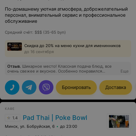
По-домашнему уютная атмосфера, доброжелательный
персонал, внимательный сервис и профессиональное
обслуживание
Средний счёт
:
$$$ (35-65 byn)
Скидка до 20% на меню кухни для именинников
до 16 сентября
Отзыв
.
Шикарное место! Классная подача блюд, все
очень свежее и вкусное. Особенно понравился
Еще
десерт- пьяная вишня. Цены выше среднего, но
качество полностью их оправдывает. Рекомендую
всем. Вернусь сюда снова .
Бронировать
Доставка
КАФЕ
Pad Thai | Poke Bowl
1.4
Минск, ул. Бобруйская, 6
до 23:00