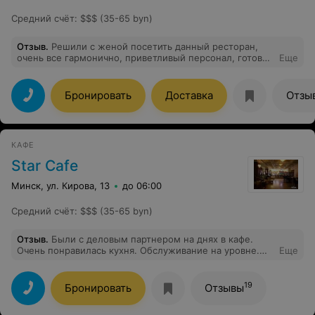
Средний счёт
:
$$$ (35-65 byn)
Отзыв
.
Решили с женой посетить данный ресторан,
очень все гармонично, приветливый персонал, готовы
Еще
подсказать и сориентировать по меню, вкусные блюда
пицца прям перенесла в Италию (есть с чем сравнить)
Бронировать
Доставка
Отзы
КАФЕ
Star Сafe
Минск, ул. Кирова, 13
до 06:00
Средний счёт
:
$$$ (35-65 byn)
Отзыв
.
Были с деловым партнером на днях в кафе.
Очень понравилась кухня. Обслуживание на уровне.
Еще
Обслуживала молоденькая девушка Полина. Очень
доброжелательная, милая. Спасибо ей огромное.
Радует глаз и греет душу. Обязательно вернусь еще.
19
Бронировать
Отзывы