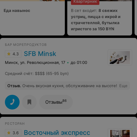
Квартирник
Еда навынос
В сет входит:
8 свежих
устриц, пицца с икрой и
страчетеллой, бутылка
игристого за 150 BYN
БАР МОРЕПРОДУКТОВ
SFB Minsk
4.3
Минск, ул. Революционная, 17
до 01:00
Средний счёт
:
$$$$ (65-95 byn)
Отзыв
.
Очень вкусная кухня, обслуживание на высоте!
Еще
86
Отзывы
РЕСТОРАН
Восточный экспресс
3.6