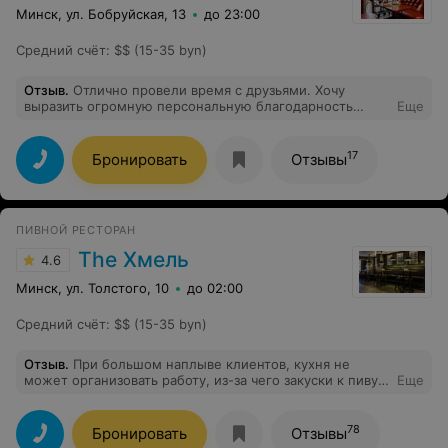
Минск, ул. Бобруйская, 13
до 23:00
Средний счёт
:
$$ (15-35 byn)
Отзыв
.
Отлично провели время с друзьями. Хочу
выразить огромную персональную благодарность
Еще
повару Татьяне Алексеевне Дерег за
профессионализм, доброту, внимание. Искренне
желаю ей здоровья, удачи, счастья, успехов в
17
Бронировать
Отзывы
нелегком труде. Спасибо всему вашему коллективу.
Вы сделали наш день радостным и приятным.
ПИВНОЙ РЕСТОРАН
The Хмель
4.6
Минск, ул. Толстого, 10
до 02:00
Средний счёт
:
$$ (15-35 byn)
Отзыв
.
При большом наплыве клиентов, кухня не
может организовать работу, из-за чего закуски к пиву
Еще
(которые должны быть горячими, только что
приготовленными) подаются холодные, сырные
палочки настолько холодные, будто час ждали на
78
Бронировать
Отзывы
кухне перед подачей. Заказчик же оплачивает готовое