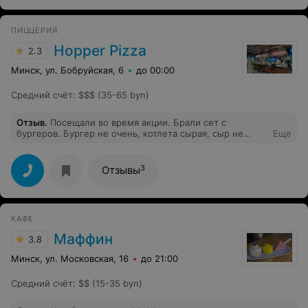
ресторане?
ПИЦЦЕРИЯ
Hopper Pizza
2.3
Минск, ул. Бобруйская, 6
до 00:00
Средний счёт
:
$$$ (35-65 byn)
Отзыв
.
Посещали во время акции. Брали сет с
бургеров. Бургер не очень, котлета сырая, сыр не
Еще
расплавился и картофель был сырой. Больше не
придем
3
Отзывы
КАФЕ
Маффин
3.8
Минск, ул. Московская, 16
до 21:00
Средний счёт
:
$$ (15-35 byn)