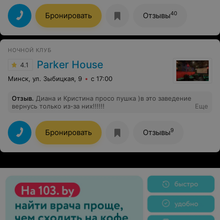
и подсказал, что можно попробовать, и был готов
переделать, если нам что-то не понравится. В общем,
40
Бронировать
Отзывы
всем советую!
НОЧНОЙ КЛУБ
Parker House
4.1
Минск, ул. Зыбицкая, 9
с 17:00
Отзыв
.
Диана и Кристина просо пушка )в это заведение
вернусь только из-за них!!!!!!
Еще
9
Бронировать
Отзывы