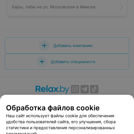
Бары, пабы на ул. Московская в Минске
Добавить компанию
Добавить специалиста
О проекте
Новости проекта
Размещение рекламы
Обработка файлов cookie
Вакансии
Публичный договор
Способы оплаты
Публичный договор по использованию сервиса
Наш сайт использует файлы cookie для обеспечения
«Афиша»
удобства пользователей сайта, его улучшения, сбора
статистики и предоставления персонализированных
Пользовательское соглашение
рекомендаций.