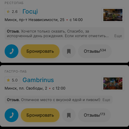
РЕСТОПАБ
Госцi
2.6
Минск, пр-т Независимости, 25
с 14:00
Отзыв
.
Хочется только сказать, Спасибо, за
испорченный день рождения. Если хотите отметить
Еще
день рождения, то присмотрите другие варианты. А
если хотите, чтобы его испортили, то идите и не
пожалеете в данное заведение.
534
Бронировать
Отзывы
ГАСТРО-ПАБ
Gambrinus
5.0
Минск, пл. Свободы, 2
с 12:00
Отзыв
.
Отличное место с вкусной едой и пивом!)
Еще
173
Бронировать
Отзывы