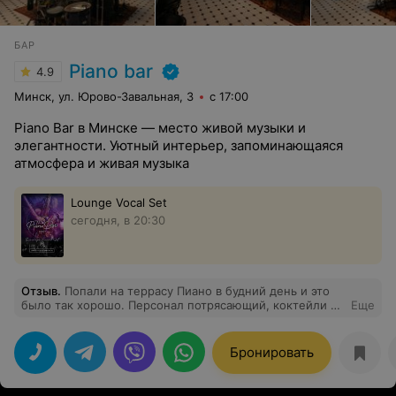
БАР
Piano bar
4.9
Минск, ул. Юрово-Завальная, 3
с 17:00
Piano Bar в Минске — место живой музыки и
элегантности. Уютный интерьер, запоминающаяся
атмосфера и живая музыка
Lounge Vocal Set
сегодня, в 20:30
Отзыв
.
Попали на террасу Пиано в будний день и это
было так хорошо. Персонал потрясающий, коктейли -
Еще
вкуснятина, кальян отличный. Нас окружили заботой,
как приболевших детей) А потом оказалось, что это не
прайм тайм и по выходным ребята проводят
Бронировать
вокальные выступления с живым исполнением
инструментала! Таким прекрасным хочется видеть
весь Минск. Вернёмся обязательно, вы попали прямо в