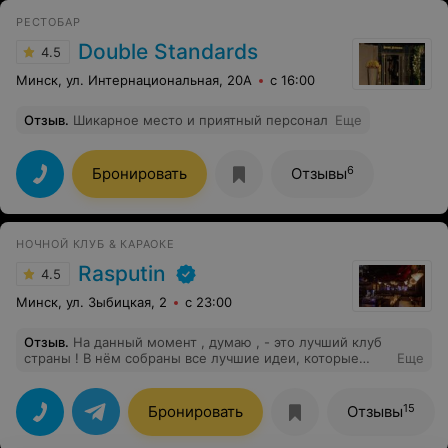
РЕСТОБАР
Double Standards
4.5
Минск, ул. Интернациональная, 20А
с 16:00
Отзыв
.
Шикарное место и приятный персонал
Еще
6
Бронировать
Отзывы
НОЧНОЙ КЛУБ & КАРАОКЕ
Rasputin
4.5
Минск, ул. Зыбицкая, 2
с 23:00
Отзыв
.
На данный момент , думаю , - это лучший клуб
страны ! В нём собраны все лучшие идеи, которые
Еще
существуют на данный момент в сфере клубов . Более
того , заведение имеет два уровня: караоке внизу и
полноценный клуб вверху.
15
Бронировать
Отзывы