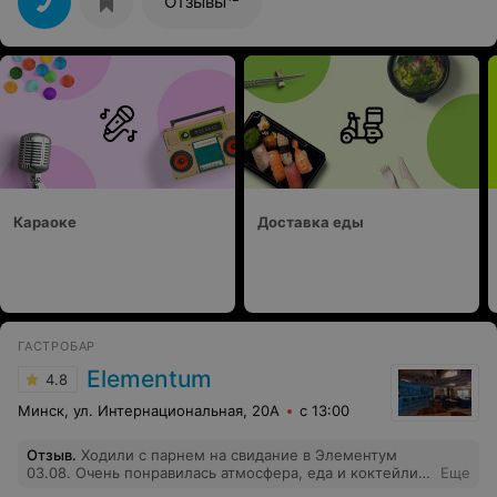
Отзывы
приятно очень. Порадовала музыка, Lounge + живая
музыка + потом DJ, хороший кальян.
Караоке
Доставка еды
ГАСТРОБАР
Elementum
4.8
Минск, ул. Интернациональная, 20А
с 13:00
Отзыв
.
Ходили с парнем на свидание в Элементум
03.08. Очень понравилась атмосфера, еда и коктейли -
Еще
топ. Еще очень приятный кальянный мастер, который