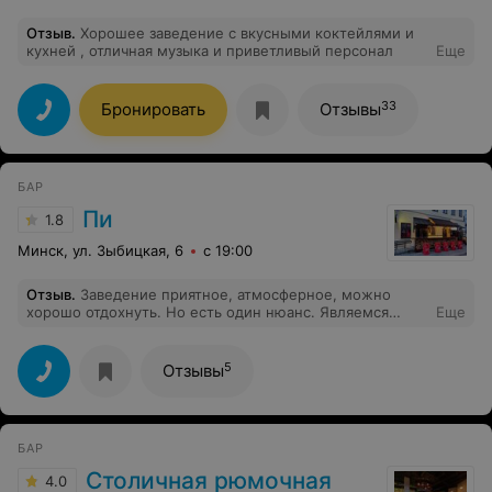
Отзыв
.
Хорошее заведение с вкусными коктейлями и
кухней , отличная музыка и приветливый персонал
Еще
33
Бронировать
Отзывы
БАР
Пи
1.8
Минск, ул. Зыбицкая, 6
с 19:00
Отзыв
.
Заведение приятное, атмосферное, можно
хорошо отдохнуть. Но есть один нюанс. Являемся
Еще
любителям негрони, первые коктейли нам наливали из
какого-то общего замеса, не понятно из каких
ингредиентов по цене в 25р, что-то около того. Как
5
Отзывы
только попросили сделать коктейль из бутылок, а не
подготовленный замес из-под пола, то цена выросла
чуть ли не втрое, 120р за два коктейля, это чересчур,
когда просишь сделать так, как должно быть. Спасибо!
БАР
Столичная рюмочная
4.0