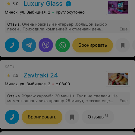
Luxury Glass
5.0
Минск, ул. Зыбицкая, 2
Круглосуточно
Отзыв
.
Очень красивый интерьер ,большой выбор
песен . Приходили компанией и отмечали день
Еще
рождение ,были восторге. Вкусная кухня и
дружелюбный персонал .
Бронировать
КАФЕ
Zavtraki 24
2.5
Минск, ул. Зыбицкая, 2
с 08:00
Отзыв
.
Ждалw скрэмбл 30 мин (!). Так и не сделали. На
момент оплаты чека прошлр 25 минут, сказали еще
Еще
пару минут. Подождав пару минут, попросил вернуть
деньги администратор, но сказала подождать еще 25
мин. (Это когда клиент уже ждал 30 минут, был
31
Бронировать
Отзывы
голодный и злой ????). Ушел. Деньги взяли, еду так и
не приготовили. О длительном ожидании не
предупредили, занято было всего 5 столиков. Не
рекомендую - долго, дорого, да и вообще не выносят