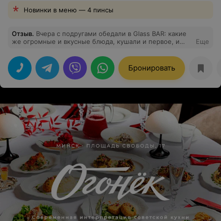
Новинки в меню — 4 пинсы
Отзыв
.
Вчера с подругами обедали в Glass BAR: какие
же огромные и вкусные блюда, кушали и первое, и
Еще
второе и десерты! Были,во первых приятно удивлены,
что данное заведение предоставляет такое вкусное и
разнообразное меню в обеденное время.И
Бронировать
конечно,были покорены гостеприимством и
вниманием персонала.Спасибо огромное Вам! Теперь
мы будем к вам приходить не только на вкусные
коктейли вечером,но и на вкуснейший обед !