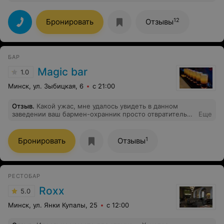
Авторские намазки, нежный салат с тыквой и киноа,
воздушные десерты... Послевкусие еще долго не
покинет вас, а уютное место и теплая атмосфера
12
Бронировать
Отзывы
заставит возвращаться снова и снова.
БАР
Magic bar
1.0
Минск, ул. Зыбицкая, 6
с 21:00
Отзыв
.
Какой ужас, мне удалось увидеть в данном
заведении ваш бармен-охранник просто отвратительно
Еще
себя ведет, выталкивает девушек силой за то ,что они
помешали ему пройти. Это такой позор вашему
заведению Спасибо охраннику Дмитрию ,что провел к
1
Бронировать
Отзывы
нужному столику и сориентировал по коктейлям
РЕСТОБАР
Roxx
5.0
Минск, ул. Янки Купалы, 25
с 12:00