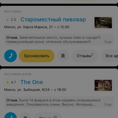
РЕСТОРАН
Староместный пивовар
2.0
Минск, ул. Карла Маркса, 21
с 12:00
Отзыв
.
Замечательное место, лучшее пиво в городе!!!
Наивкуснейшая кухня, отличное обслуживание!!!
Еще
7
Бронировать
Отзывы
Все а
РЕСТОРАН-КЛУБ
The One
4.7
Минск, ул. Зыбицкая, 9/24
с 18:00
Отзыв
.
Были 14 февраля в этом недавно открывшемся
заведение. Понравилось очень. Вкусно. Интерьер,
Еще
блюда, прекрасное обслуживание официантов, нас
обслуживала Ярослава. К празднику у ресторана были
вкуснейшие комплименты для гостей ресторана,
12