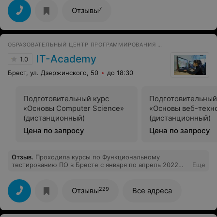
методикам изучения. Это и форма игры, и музыкальная
практика, и художественные упражнения гармонично
7
Отзывы
сочетающиеся с разговорным английским. Тут нету
принуждения, тут есть отзывчивость к Вашему
интересу.
ОБРАЗОВАТЕЛЬНЫЙ ЦЕНТР ПРОГРАММИРОВАНИЯ И ВЫСОКИХ ТЕХНОЛОГИЙ
IT-Academy
1.0
Брест, ул. Дзержинского, 50
до 18:30
Подготовительный курс
Подготовительный
«Основы Computer Science»
«Основы веб-техн
(дистанционный)
(дистанционный)
Цена по запросу
Цена по запросу
Отзыв
.
Проходила курсы по Функциональному
тестированию ПО в Бресте с января по апрель 2022
Еще
года. Практики мало, отношение к слушателям курсов
оставляет желать лучшего. Обратной связи почти не
было. Пришла с большой мотивацией, а по итогу
229
Отзывы
Все адреса
полное разочарование.