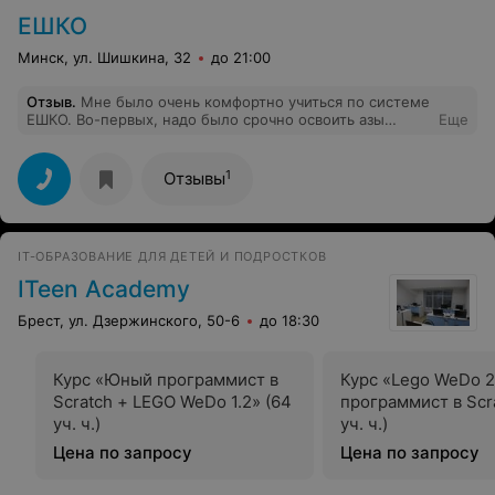
ЕШКО
Минск, ул. Шишкина, 32
до 21:00
Отзыв
.
Мне было очень комфортно учиться по системе
ЕШКО. Во-первых, надо было срочно освоить азы
Еще
польского и времени ждать "когда группа соберется" у
меня не было. Во-вторых, очень доступно и интересно
изложен материал (польский - мой 3й иностранный ,
1
Отзывы
так что есть с чем сравнивать). В-третьих. понравилась
работа с удаленным преподавателем. Очень
современный подход.
IT-ОБРАЗОВАНИЕ ДЛЯ ДЕТЕЙ И ПОДРОСТКОВ
ITeen Academy
Брест, ул. Дзержинского, 50-6
до 18:30
Курс «Юный программист в
Курс «Lego WeDo 
Scratch + LEGO WeDo 1.2» (64
программист в Scr
уч. ч.)
уч. ч.)
Цена по запросу
Цена по запросу