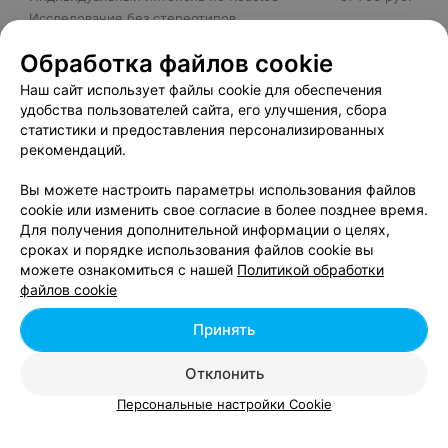
Исследование без стереотипов
от 229 руб.
(дистанционный)
Обработка файлов cookie
Подготовительный курс «Adobe Photoshop в
веб-дизайне и графическом оформлении»
от 529 руб.
Наш сайт использует файлы cookie для обеспечения
(дистанционный)
удобства пользователей сайта, его улучшения, сбора
Подготовительный курс «Инструменты веб-
статистики и предоставления персонализированных
разработки и введение в Node.js»
от 264 руб.
рекомендаций.
(дистанционный)
Подготовительный курс «Основы Computer
Вы можете настроить параметры использования файлов
от 229 руб.
Science»
cookie или изменить свое согласие в более позднее время.
Подготовительный курс «Основы Computer
Для получения дополнительной информации о целях,
от 229 руб.
Science» (вечерний)
сроках и порядке использования файлов cookie вы
Подготовительный курс «Основы Computer
можете ознакомиться с нашей
Политикой обработки
от 229 руб.
Science» (дистанционный)
файлов cookie
Подготовительный курс «Основы веб-
от 339 руб.
Принять
технологий» (дистанционный)
Практический курс «Менторинг-программа по
промышленной разработке ПО на ASP.NET»
от 468 руб.
Отклонить
(дистанционный)
Персональные настройки Cookie
Практический курс «Менторинг-программа по
промышленной разработке ПО на Java»
от 468 руб.