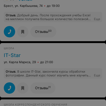
Брест, ул. Карбышева, 74
до 19:00
Отзыв
.
Добрый день. После прохождения учебы Excel
на миллион получила большое количество полезной
Еще
информации, которое очень помогло в работе.
Спасибо большое за курс.
50
Отзывы
ШКОЛА
IT-Star
ул. Карла Маркса, 29
до 21:00
Отзыв
.
В школе IT-Star, закончила курсы обработки
фотографии. Данный курс помог изучить мне изучить
Еще
графический редактор Adobe Photoshop.
Преподаватель, все доступно рассказывала и на
практике мы отработали все темы. Я давно хотела
11
Отзывы
научится работать в графическом редакторе Adobe
Photoshop, и благодаря школе IT-Star, я это смогла
сделать. Спасибо
ШКОЛА КОРРЕСПОНДЕНТСКОГО ОБУЧЕНИЯ