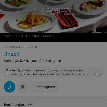
ЭФФЕКТИВНАЯ РЕКЛАМА НА САЙТЕ
ОБРАЗОВАТЕЛЬНЫЙ ЦЕНТР
Лидер
Брест, ул. Куйбышева, 9
Выходной
Отзыв
.
Три месяца назад проходила обучение по
польскому языку на карту поляка (с нуля) в Бресте в
Еще
образовательном центре Лидер, преподаватель
Наталья Анатольевна. Хорошие курсы, отличный
преподаватель, доступный материал, не дорогой курс.
Все адреса
На карту поляка сдала с первого раза. Наталья
Анатольевна хорошо подготовила всю группу для
собеседования! Курс длился в среднем 1,5 месяца,
изучали историю Польши, письмо и многое другое.
Ещё 1 адрес
Рекомендую.