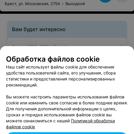
Брест, ул. Московская, 275А
Выходной
Вам будет интересно
Курсы HTML, CSS в Бресте
Обработка файлов cookie
Курсы front-end разработчиков в Бресте
Наш сайт использует файлы cookie для обеспечения
удобства пользователей сайта, его улучшения, сбора
статистики и предоставления персонализированных
Курсы веб-программирования в Бресте
рекомендаций.
Вы можете настроить параметры использования файлов
cookie или изменить свое согласие в более позднее время.
Для получения дополнительной информации о целях,
сроках и порядке использования файлов cookie вы
можете ознакомиться с нашей
Политикой обработки
Добавить компанию
файлов cookie