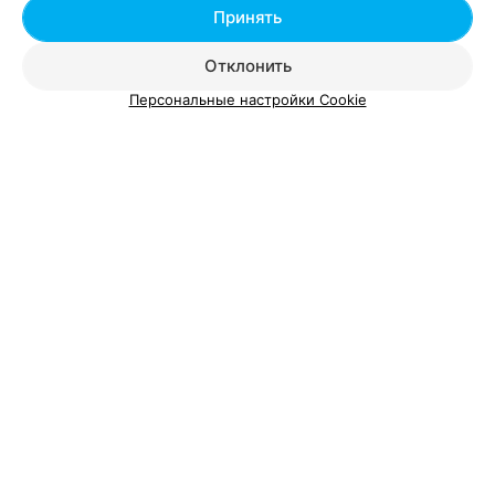
Добавить специалиста
Принять
Отклонить
Персональные настройки Cookie
О проекте
Новости проекта
Размещение рекламы
Вакансии
Публичный договор
Способы оплаты
Публичный договор по использованию сервиса
«Афиша»
Пользовательское соглашение
Написать в поддержку
Связаться по вопросам сотрудничества
Написать руководителю relax.by
Персональные настройки cookie
Обработка персональных данных