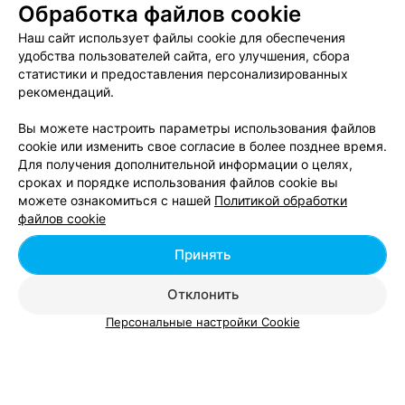
Обработка файлов cookie
Курсы веб-программирования в Бресте
Наш сайт использует файлы cookie для обеспечения
удобства пользователей сайта, его улучшения, сбора
статистики и предоставления персонализированных
Курсы верстальщиков в Бресте
рекомендаций.
Вы можете настроить параметры использования файлов
cookie или изменить свое согласие в более позднее время.
Для получения дополнительной информации о целях,
сроках и порядке использования файлов cookie вы
можете ознакомиться с нашей
Политикой обработки
Добавить компанию
файлов cookie
Добавить специалиста
Принять
Отклонить
Персональные настройки Cookie
О проекте
Новости проекта
Размещение рекламы
Вакансии
Публичный договор
Способы оплаты