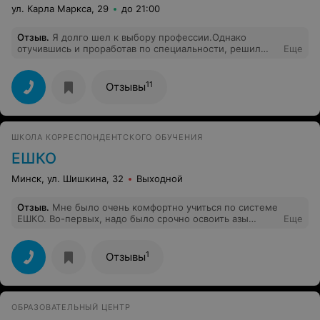
ул. Карла Маркса, 29
до 21:00
Отзыв
.
Я долго шел к выбору профессии.Однако
отучившись и проработав по специальности, решил
Еще
несколько откорректировать ее. Выбрав курсы Web-
верстка (HTML, CSS), я практически с нуля научился
создавать сайты. Преподаватель очень грамотный,
11
Отзывы
объяснял всё очень доступно. Огромное спасибо за
полученные знания!
ШКОЛА КОРРЕСПОНДЕНТСКОГО ОБУЧЕНИЯ
ЕШКО
Минск, ул. Шишкина, 32
Выходной
Отзыв
.
Мне было очень комфортно учиться по системе
ЕШКО. Во-первых, надо было срочно освоить азы
Еще
польского и времени ждать "когда группа соберется" у
меня не было. Во-вторых, очень доступно и интересно
изложен материал (польский - мой 3й иностранный ,
1
Отзывы
так что есть с чем сравнивать). В-третьих. понравилась
работа с удаленным преподавателем. Очень
современный подход.
ОБРАЗОВАТЕЛЬНЫЙ ЦЕНТР