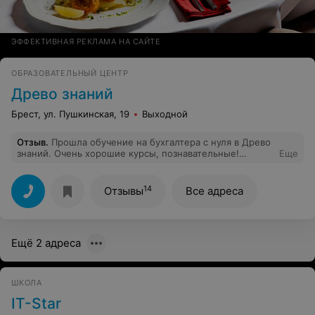
ЭФФЕКТИВНАЯ РЕКЛАМА НА САЙТЕ
ОБРАЗОВАТЕЛЬНЫЙ ЦЕНТР
Древо знаний
Брест, ул. Пушкинская, 19
Выходной
Отзыв
.
Прошла обучение на бухгалтера с нуля в Древо
знаний. Очень хорошие курсы, познавательные!
Еще
Получила массу знаний и навыков. Очень хороший
преподаватель Ирина Владимировна. Доступно все
объясняет. Рекомендую!
14
Отзывы
Все адреса
Ещё 2 адреса
ШКОЛА
IT-Star