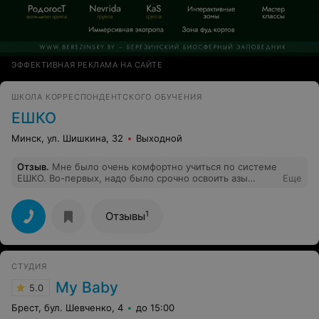
ЭФФЕКТИВНАЯ РЕКЛАМА НА САЙТЕ
ШКОЛА КОРРЕСПОНДЕНТСКОГО ОБУЧЕНИЯ
ЕШКО
Минск, ул. Шишкина, 32
Выходной
Отзыв
.
Мне было очень комфортно учиться по системе
ЕШКО. Во-первых, надо было срочно освоить азы
Еще
польского и времени ждать "когда группа соберется" у
меня не было. Во-вторых, очень доступно и интересно
изложен материал (польский - мой 3й иностранный ,
1
Отзывы
так что есть с чем сравнивать). В-третьих. понравилась
работа с удаленным преподавателем. Очень
современный подход.
СТУДИЯ
My Baby
5.0
Брест, бул. Шевченко, 4
до 15:00