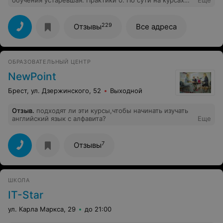
обучения устаревшая. Практики 0. По сути на курсах
Еще
кроме поверхностной теории ничего не дают. С таким
же успехом лучше бесплатно поучиться на ютубе.
229
Отзывы
Все адреса
ОБРАЗОВАТЕЛЬНЫЙ ЦЕНТР
NewPoint
Брест, ул. Дзержинского, 52
Выходной
Отзыв
.
подходят ли эти курсы,чтобы начинать изучать
английский язык с алфавита?
Еще
7
Отзывы
ШКОЛА
IT-Star
ул. Карла Маркса, 29
до 21:00