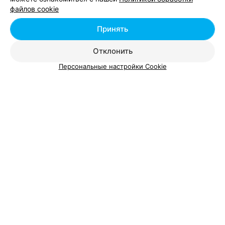
файлов cookie
Принять
Вам будет интересно
Отклонить
Персональные настройки Cookie
Компьютерные курсы для школьников в Бресте
Курсы программирования для школьников в
Бресте
Компьютерные курсы для пенсионеров в Бресте
Добавить компанию