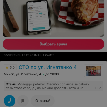
стояли старые (с их слов ставили новые и заправляли).
Расходы, не считая времени 315р.
ЭФФЕКТИВНАЯ РЕКЛАМА НА САЙТЕ
СТО по ул. Игнатенко 4
5.0
Минск, ул. Игнатенко, 4
до 20:00
Отзыв
.
Молодцы ребята! Спасибо большое за работу
от чистого сердца , им можно доверять авто и не
Еще
переживать! Профессионалы и мастера своего дела,!
1
Отзывы