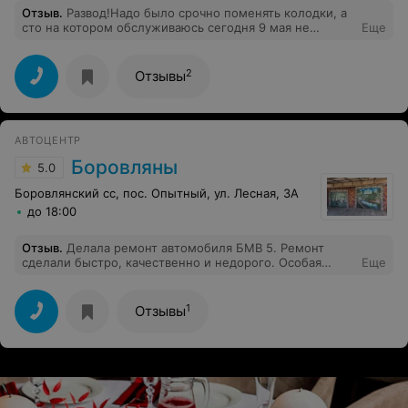
Отзыв
.
Развод!Надо было срочно поменять колодки, а
сто на котором обслуживаюсь сегодня 9 мая не
Еще
работало!По телефону сказали замена колодок 200.000
руб.,после замены насчитали 450 000 аргументируя
,что долго снимали т.к все прикорело, в итоге дал 300
2
Отзывы
000 и на это сто больше ни ногой!
АВТОЦЕНТР
Боровляны
5.0
Боровлянский сс, пос. Опытный, ул. Лесная, 3А
до 18:00
Отзыв
.
Делала ремонт автомобиля БМВ 5. Ремонт
сделали быстро, качественно и недорого. Особая
Еще
БЛАГОДАРНОСТЬ Андрею, который с грамотным
подходом относится к своему делу. Стоимостью за
ремонт была приятно удивлена. Рекомендую.
1
Отзывы