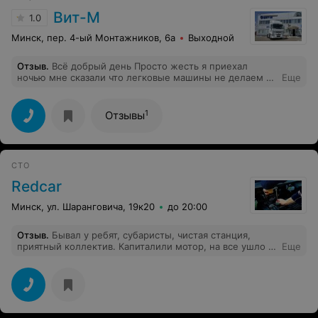
Авто. Езжу на Mercedes a200 и в который раз мне
Вит-М
1.0
говорят, что у меня большой автомобиль и берут
стоимость как за C-класс. Аргументация - еле живая
Минск, пер. 4-ый Монтажников, 6а
Выходной
распечатка, где Mercedes сразу попадает во 2
категорию по оплате. Эмммм! Просьба разъяснить,
Отзыв
.
Всё добрый день Просто жесть я приехал
почему же A-класс нынче считается B или C- классом.
ночью мне сказали что легковые машины не делаем а
Еще
Приятно, конечно, но все же.
нельзя было на сайте пометить что только грузовые
1
Отзывы
СТО
Redcar
Минск, ул. Шаранговича, 19к20
до 20:00
Отзыв
.
Бывал у ребят, субаристы, чистая станция,
приятный коллектив. Капиталили мотор, на все ушло 3
Еще
дня. Работой доволен.