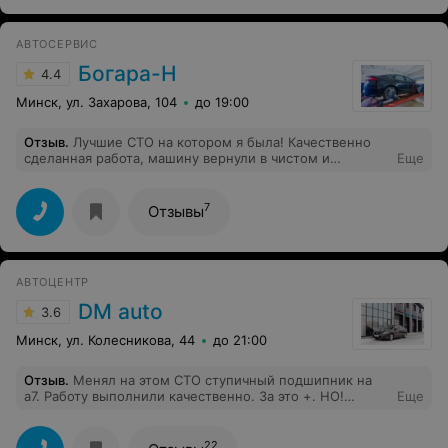
АВТОСЕРВИС
Богара-Н
4.4
Минск, ул. Захарова, 104
до 19:00
Отзыв
.
Лучшие СТО на котором я была! Качественно
сделанная работа, машину вернули в чистом и
Еще
приятном виде! По сравнению с другими СТО цена не
завышена. Огромная благодарность директору СТО-
Олегу, все подробно и понятно объяснил. Рекомендую
7
Отзывы
СТО!
АВТОЦЕНТР
DM auto
3.6
Минск, ул. Колесникова, 44
до 21:00
Отзыв
.
Менял на этом СТО ступичный подшипник на
а7. Работу выполнили качественно. За это +. НО!
Еще
Отъезжая от СТО, обратил внимание на тусклую
подсветку панели приборов. Очевидно, не
разобравшись как отключить дхо, полезли куда не
22