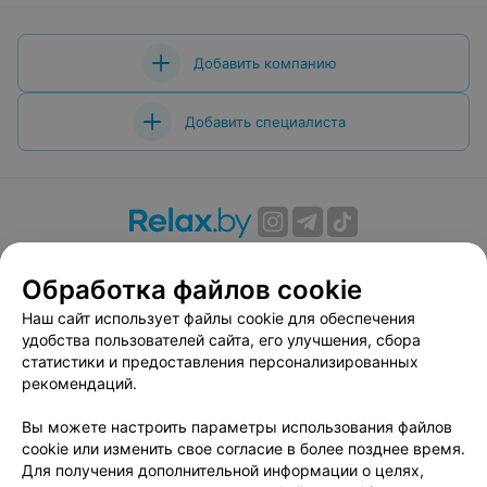
Добавить компанию
Добавить специалиста
О проекте
Новости проекта
Размещение рекламы
Обработка файлов cookie
Вакансии
Публичный договор
Способы оплаты
Публичный договор по использованию сервиса
Наш сайт использует файлы cookie для обеспечения
«Афиша»
удобства пользователей сайта, его улучшения, сбора
статистики и предоставления персонализированных
Пользовательское соглашение
рекомендаций.
Написать в поддержку
Вы можете настроить параметры использования файлов
Связаться по вопросам сотрудничества
cookie или изменить свое согласие в более позднее время.
Написать руководителю relax.by
Для получения дополнительной информации о целях,