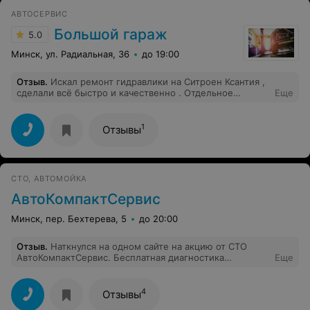
АВТОСЕРВИС
Большой гараж
5.0
Минск, ул. Радиальная, 36
до 19:00
Отзыв
.
Искал ремонт гидравлики на Ситроен Ксантия ,
сделали всё быстро и качественно . Отдельное
Еще
спасибо слесарю Евгению !
1
Отзывы
СТО, АВТОМОЙКА
АвтоКомпактСервис
Минск, пер. Бехтерева, 5
до 20:00
Отзыв
.
Наткнулся на одном сайте на акцию от СТО
АвтоКомпактСервис. Бесплатная диагностика
Еще
подвески, СТО как раз находится в моем районе -
Курасовщина. Решил съездить. т.к стучало с правой
стороны. Приобрел купон,позвонил,записался на
4
Отзывы
удобное время.Приехал в назначенный час.Сделали