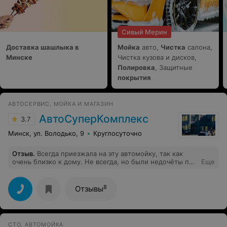
Сивый Мерин
Доставка шашлыка в
Мойка
авто,
Чистка
салона,
Минске
Чистка кузова и дисков,
Полировка
, Защитные
покрытия
АВТОСЕРВИС, МОЙКА И МАГАЗИН
АвтоСуперКомплекс
3.7
Минск, ул. Володько, 9
Круглосуточно
Отзыв
.
Всегда приезжала на эту автомойку, так как
очень близко к дому. Не всегда, но были недочёты по
Еще
мойке. С ней связано 2 инцидента. Первый был ровно
месяц назад, после очередной мойки я обнаружила,
что на задней двери слез лак пятнами, на что
8
Отзывы
администратор сказал, что они не использует
средства, которые могут так разъесть поверхность.
Попала на окраску двери. Решила никаких действий не
принимать. Сейчас приехала и в очередной раз
СТО, АВТОМОЙКА
наткнулась на проблему с оплатой мойки для моего