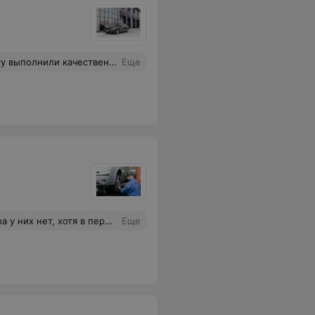
стиковую накладку. Перезвонил мастеру-приемщику - тот в отказ, признаться духу не хватило, хотя цена вопроса 20р. Мелочь, а неприятно!
Еще
я в перечне услуга эта есть.
Еще