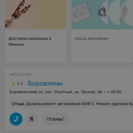
Доставка шашлыка в
Курсы рисования
Минске
АВТОЦЕНТР
Боровляны
5.0
Боровлянский сс, пос. Опытный, ул. Лесная, 3А
с 09:00
Отзыв
.
Делала ремонт автомобиля БМВ 5. Ремонт сделали быстро, качественно и недорого. Особая БЛАГОДАРНОСТЬ Андрею, который с грамотным подходом относится к свое
1
Отзывы