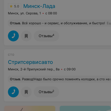
Минск-Лада
5.0
Минск, ул. Серова, 1
с 08:00
Отзыв
.
Всё хорошо - и сервис, и обслуживание, и быстро!
Е
4
Отзывы
СТО
Стритсервисавто
Минск, 2-й Прилукский пер., 8а
с 09:00
Отзыв
.
Развод!Надо было срочно поменять колодки, а сто на котором обслуживаюсь сегодня 9 мая не работало!По телефону сказали замена колодок 200.000 руб.,после замены насчитали 450 000 аргументируя ,что
2
Отзывы