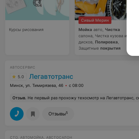
Сивый Мерин
Курсы рисования
Мойка
авто,
Чистка
салона, Чистка кузова и
дисков,
Полировка
,
Защитные
покрытия
АВТОСЕРВИС
Легавтотранс
5.0
Минск, ул. Тимирязева, 46
с 08:00
Отзыв
.
Не первый раз прохожу техосмотр на Легавтотранс, сегодня был очередной раз. Хочу выразить благодарность за слаженную и организованную работу. Чувствуется с самого начала, от кассира и до конца, когда выдаётся документ, что все процессы отточены. Сотрудники вежливые. Никто не хамит, если вдруг не услышала что нужно включить/выключить, повторяют ещё раз. Помогли заехать на яму, я до жути боюсь провалиться. Никто не отвлекается, уделяют 
5
Отзывы
СТО, АВТОМОЙКА, АВСТОСАЛОН