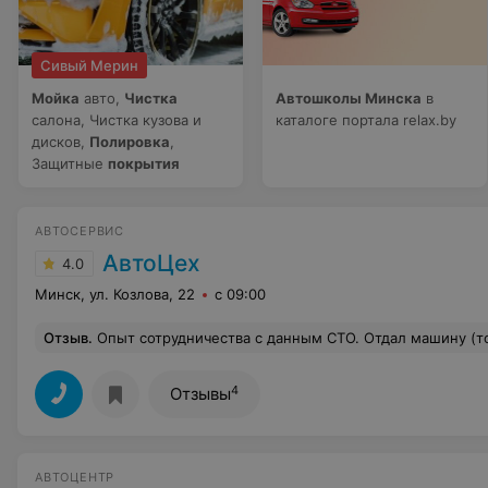
Сивый Мерин
Мойка
авто,
Чистка
Автошколы Минска
в
салона, Чистка кузова и
каталоге портала relax.by
дисков,
Полировка
,
Защитные
покрытия
АВТОСЕРВИС
АвтоЦех
4.0
Минск, ул. Козлова, 22
с 09:00
Отзыв
.
Опыт сотрудничества с данным СТО. Отдал машину (тойота авенсис) на неделю в феврале 2022 (замена бампера, радиаторов охлаждения и кондиционера, заправка кондиционера). После выезда почувствовал, что-то с тормозами не то, как бы передние колодки износились. Подумал не может быть, так как при шиномонтаже всегда смотрю, какой износ колодок, осмотр при смене колес на зиму показал почти новые колодки. Проехал на колодках около 10000 км. Ставлю всегда BOSCH. Купил новые за 105р, при замене увидел, что колодки стоят не понятно какие. Вывод, порядочность персонала ниже 0. Затем обнаружил подмену патрубка с воздушного фильтра на турбину, менял его 3 года назад, ставил оригинал, подменили на жесткий с 
4
Отзывы
АВТОЦЕНТР