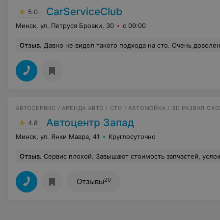
CarServiceClub
5.0
Минск, ул. Петруся Бровки, 30
с 09:00
Отзыв
.
Давно не видел такого подхода на сто. Очень доволе
АВТОСЕРВИС / АРЕНДА АВТО / СТО / АВТОМОЙКА / 3D РАЗВАЛ С
Автоцентр Запад
4.8
Минск, ул. Янки Мавра, 41
Круглосуточно
Отзыв
.
Сервис плохой. Завышают стоимость запчастей, усложняют работы для увеличения оплаты. Мутные вопросы с расче
20
Отзывы