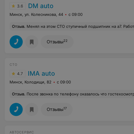
DM auto
3.6
Минск, ул. Колесникова, 44
с 09:00
Отзыв
.
Менял на этом СТО ступичный подшипник на а7. Работу выполнили качественно. За это +. НО! Отъезжая от СТО, обратил внимание на тусклую подсветку панели приборов. Очевидно, не разобравшись как отключить дхо, полезли куда не следовало и отломали от ручки регулировки яркости подсветки панели приборов торцевую пла
22
Отзывы
СТО
IMA auto
4.7
Минск, Колодищи, 82
с 09:00
Отзыв
.
После звонка по телефону оказалось что гостехосмотра у них нет, хот
17
Отзывы
АВТОСЕРВИС