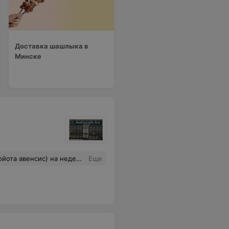
Доставка шашлыка в
Минске
отслоившимся кольцом со стороны турбины, да еще и не закрепили его со стороны турбины, цена оригинала 386р. Кондиционер не работает. Диагностика показала, что уплотнительные кольца на радиаторе пропускают, стояли старые (с их слов ставили новые и заправляли). Расходы, не считая времени 315р.
Еще