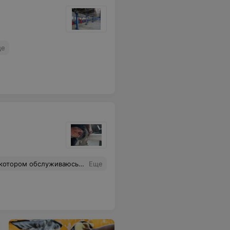
ще
 долго снимали т.к все прикорело, в итоге дал 300 000 и на это сто больше ни ногой!
Еще