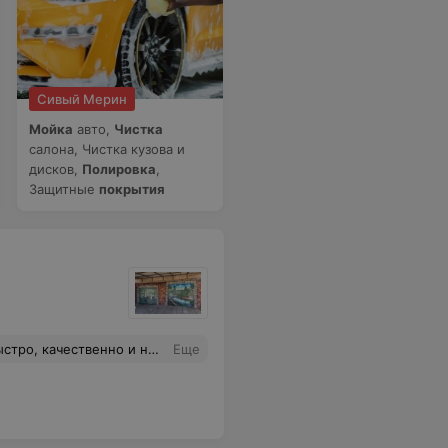
Сивый Мерин
Мойка
авто,
Чистка
салона, Чистка кузова и
дисков,
Полировка
,
Защитные
покрытия
му делу. Стоимостью за ремонт была приятно удивлена. Рекомендую.
Еще