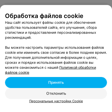
Отзыв
.
Очень классных отдых ! Отдыхали большой
компанией. Спасибо!
Еще
Обработка файлов cookie
Наш сайт использует файлы cookie для обеспечения
13
Отзывы
удобства пользователей сайта, его улучшения, сбора
статистики и предоставления персонализированных
рекомендаций.
ЗАГОРОДНЫЙ КОМПЛЕКС
Вы можете настроить параметры использования файлов
Beaver Resort
cookie или изменить свое согласие в более позднее время.
г.п. Бобр, ул. Лагерная, 1А
Круглосуточно
Для получения дополнительной информации о целях,
сроках и порядке использования файлов cookie вы
можете ознакомиться с нашей
Политикой обработки
файлов cookie
Принять
Отклонить
Персональные настройки Cookie