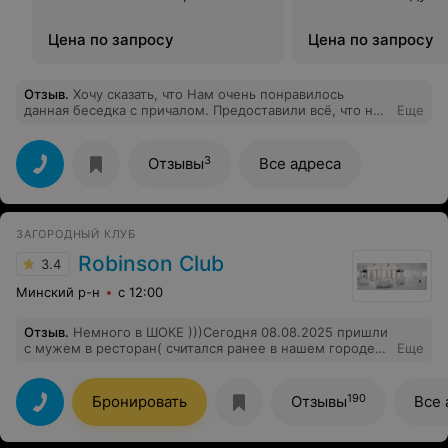
Цена по запросу
Цена по запросу
Отзыв
.
Хочу сказать, что Нам очень понравилось
данная беседка с причалом. Предоставили всё, что нам
Еще
необходимо, без доп платы, - питьевая вода, дрова,
уголь, розжиг. Хочу отметить, что на территории есть
не только мангал, но и оборудованное место для
3
Отзывы
Все адреса
костра, а также умывальник. Отмечали День Рождения
с друзьями, небольшой кампанией 11 человек. А если
собрать корпоратив на 50 человек, так это вообще
недорого. Обязательно к Вам вернемся , и что то еще
ЗАГОРОДНЫЙ КЛУБ
попробуем, - баню, байдарки ....
Robinson Club
3.4
Минский р-н
с 12:00
Отзыв
.
Немного в ШОКЕ )))Сегодня 08.08.2025 пришли
с мужем в ресторан( считался ранее в нашем городе
Еще
достаточно приличным и достойным заведением
)Сделали заказ вино,муж пиво , потом еще по бокалу
вина с мужем,брускетты , и тут самое фееричное мы
190
Бронировать
Отзывы
Все 
заказали 2 стейка мраморной говядины -стоил около
80-90 р ) мясо принесли через минут 30-40 ( была
конечно не мраморная говядина и много прожилок )