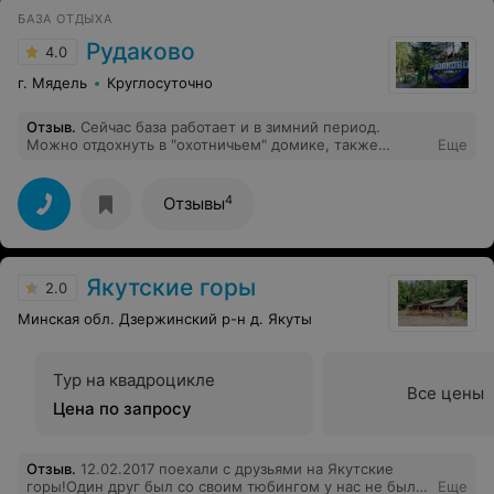
БАЗА ОТДЫХА
Рудаково
4.0
г. Мядель
Круглосуточно
Отзыв
.
Сейчас база работает и в зимний период.
Можно отдохнуть в "охотничьем" домике, также
Еще
можно заказать баню на дровах (до 6 человек).
4
Отзывы
Якутские горы
2.0
Минская обл. Дзержинский р-н д. Якуты
Тур на квадроцикле
Все цены
Цена по запросу
Отзыв
.
12.02.2017 поехали с друзьями на Якутские
горы!Один друг был со своим тюбингом у нас не было,
Еще