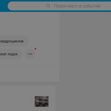
Поиск мест и событий
квадроциклов
окат лодок