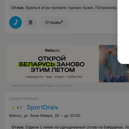
Отзыв
.
Брала в этом прокате горные лыжи. Попросила лыжи для начинающих. Мне принесли лыжи какие-то узкие и подозрительно легкие, как мне показалось. Потом я на них встала и поняла, что они очень скользкие. Ехать я на них нормально не могла, т.к. как начинающий, мне хотелось ехать медленнее, но этого на данных лыжах не получалось. Потом муж увидел, что на лыжах написано Карве, что значит данные лыжи предусмотрены для скоростных спусков. Но никак не для новичков! В прокате мне сказал
6
Отзывы
ЭФФЕКТИВНАЯ РЕКЛАМА НА САЙТЕ
САЛОН ПРОКАТА
SportDraiv
4.7
Минск, ул. Янки Мавра, 30
до 20:00
Отзыв
.
Ездили с ними на однодневный сплав на байдарках. Хочу поблагодарить команду ха поход, организовано все было