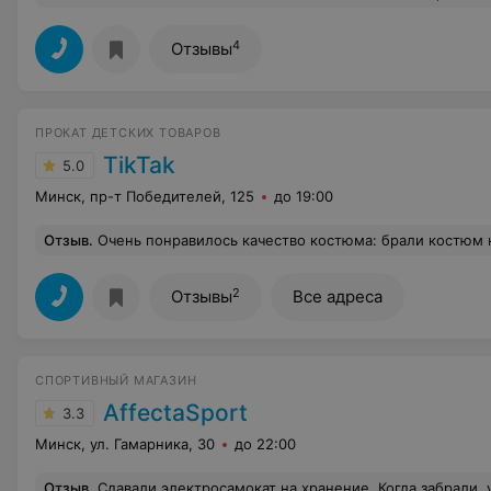
4
Отзывы
ПРОКАТ ДЕТСКИХ ТОВАРОВ
TikTak
5.0
Минск, пр-т Победителей, 125
до 19:00
Отзыв
.
Очень понравилось качество костюма: брали костюм короля - сын произвел фурор на утреннике. У них очень удобно бронировать костюмы на
2
Отзывы
Все адреса
СПОРТИВНЫЙ МАГАЗИН
AffectaSport
3.3
Минск, ул. Гамарника, 30
до 22:00
Отзыв
.
Сдавали электросамокат на хранение. Когда забрали, увидели, что штекер зарядки обгорелый. В пункте вину признать отказались. По словам мастера, который потом это дело ремонтировал, самокат всю зиму не заряжали, а потом за день, когда мы его забирали, врубили на 