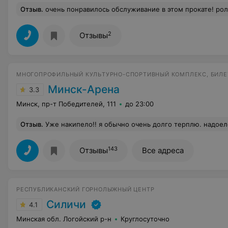
Отзыв
.
очень понравилось обслуживание в этом прокате! ролики отличные, защита
2
Отзывы
МНОГОПРОФИЛЬНЫЙ КУЛЬТУРНО-СПОРТИВНЫЙ КОМПЛЕКС, БИЛЕ
Минск-Арена
3.3
Минск, пр-т Победителей, 111
до 23:00
Отзыв
.
Уже накипело!! я обычно очень долго терплю. надоело.ни в обном баре или ресторане МИНСК-АРЕНЫ невозможно рассчитаться карточкой! Банкоматов нет! только на первой игре сезона 2015/2016 можно было рассчитаться! ладно мы... а фины? а гости, которые приезжают поболеть за свои команды? часто стоят в очереди и потом делают глаза шир
143
Отзывы
Все адреса
РЕСПУБЛИКАНСКИЙ ГОРНОЛЫЖНЫЙ ЦЕНТР
Силичи
4.1
Минская обл. Логойский р-н
Круглосуточно