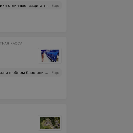
 тоже пригодилась! спасибо вам!
Еще
ТНАЯ КАССА
окие - типа а где ваши деньги вообще взять??? ни обменника ни одного. ЭТО АРЕНА! даже у ИПэшника на рынке в палатке уже есть терминал!!!!!
Еще