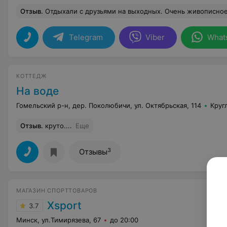
Отзыв
.
Отдыхали с друзьями на выходных. Очень живописное место, приветливей и внимательный персонал. Играли в пейнтбол и сняли баню. Все на высшем 
Telegram
Viber
What
КОТТЕДЖ
На воде
Гомельский р-н, дер. Поколюбичи, ул. Октябрьская, 114
Круг
Отзыв
.
круто....
Еще
3
Отзывы
МАГАЗИН СПОРТТОВАРОВ
Xsport
3.7
Минск, ул.Тимирязева, 67
до 20:00