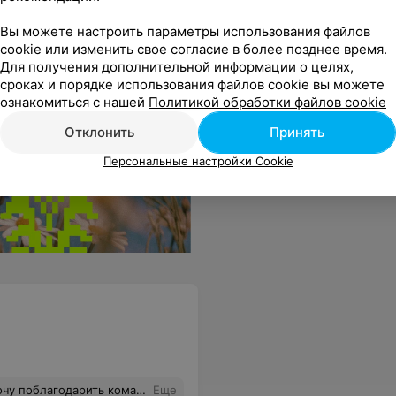
и - это старая модель; это последние лыжи на ваш рост; они для новичков; вы сами смотрели что брали и т.д. и т.п. Вот такой "замечательный" прокат с "квалифицированными" сотрудниками. Не рекомендую!
Еще
Вы можете настроить параметры использования файлов
cookie или изменить свое согласие в более позднее время.
Для получения дополнительной информации о целях,
сроках и порядке использования файлов cookie вы можете
ознакомиться с нашей
Политикой обработки файлов cookie
Отклонить
Принять
Персональные настройки Cookie
 замечательно, осталось море позитивных эмоций!
Еще