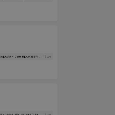
 сайте, состояние костюма 10 из 10. Мы остались довольны
Еще
зарядку на всю ночь или более. Замена разъема зарядки обошлась в 200р. По хорошему, надо было подавать в суд.
Еще