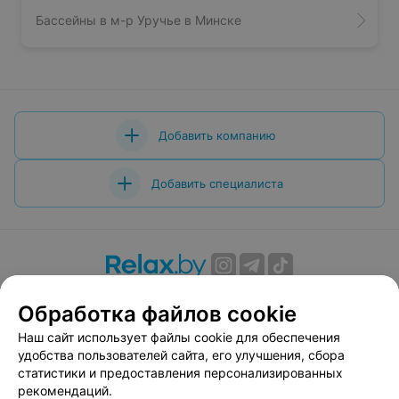
Бассейны в м-р Уручье в Минске
Добавить компанию
Добавить специалиста
О проекте
Новости проекта
Размещение рекламы
Обработка файлов cookie
Вакансии
Публичный договор
Способы оплаты
Наш сайт использует файлы cookie для обеспечения
Публичный договор по использованию сервиса
удобства пользователей сайта, его улучшения, сбора
«Афиша»
статистики и предоставления персонализированных
Пользовательское соглашение
рекомендаций.