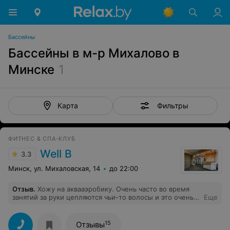
Бассейны
Бассейны в м-р Михалово в
Минске
1
Фильтры
Карта
ФИТНЕС & СПА-КЛУБ
Well B
3.3
Минск, ул. Михаловская, 14
до 22:00
Отзыв
.
Хожу на аквааэробику. Очень часто во время
занятий за руки цепляются чьи-то волосы и это очень
Еще
неприятно. Неоднократно указывала на эту проблему
администраторам. Тренировку в бассейне многие
посещают без шапочек и этот момент никем не
15
Отзывы