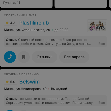
Лучины, 11
СПОРТИВНЫЙ ЦЕНТР
Plastilinclub
4.3
Минск, ул. Стариновская, 29
до 22:00
Отзыв
.
Отличный центр, с тем что было ранее не
сравнить,небо и земля. Хожу туда на йогу, а деток
Еще
вожу в бассейн ( я мама 2-х) на плавание. Вода чистая,
теплая ( имеем опыт, есть с чем сравнить ),все новое,
светлое!!! Для родителей есть комната ожидания с
6
Отзывы
Все адреса
телевизором. Прекрасные инструктора и по йоге, и по
плаванию! Есть небольшие недочеты, но руководство
центра обещало в ближайшее время все доделать. Так,
в общем ,и мне и детям очень нравится.
ОБУЧЕНИЕ ПЛАВАНИЮ
Belswim
5.0
Минск, ул.Никифорова, 49
Выходной
Отзыв
.
тренировки с нетерпением. Тренер Сергей
Сергеевич умеет найти подход к детям. Почти каждую
Еще
тренировку - видеоотчет, интересно наблюдать за
детьми и их успехами. Не смотря на то, что сын ходит