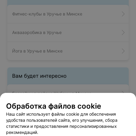
Фитнес-клубы в Уручье в Минске
Аквааэробика в Уручье
Йога в Уручье в Минске
Вам будет интересно
Бассейны в районе Шабаны в Минске
Обработка файлов cookie
Бассейны в м-р Юго-Запад в Минске
Наш сайт использует файлы cookie для обеспечения
удобства пользователей сайта, его улучшения, сбора
статистики и предоставления персонализированных
Бассейны в Каменной Горке в Минске
рекомендаций.