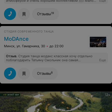
атмосферой и очень хорошим коллективом )))) Мало
Еще
того что вас научат, так ещё и влюбитесь в танцы
поуши, как никогда себе этого не представляли :)))
Саша вообще самая молодец !!! ))
19
Отзывы
СТУДИЯ СОВРЕМЕННОГО ТАНЦА
MoDAnce
Минск, ул. Гамарника, 30
до 22:00
Отзыв
.
Студия танца моданс классная хочу отдельно
поблагодарить Татьяну Смольник она самая
Еще
классная,весёлая,и главное учти танцевать так красиво
я не видела такого хип хора как у неё никогда в жизни
так что мой отзыв:!!!!!!!!!!!!!!!!!!!!!!!!!!
8
Отзывы