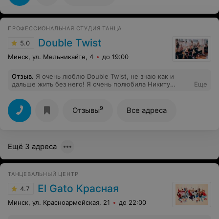
ПРОФЕССИОНАЛЬНАЯ СТУДИЯ ТАНЦА
Double Twist
5.0
Минск, ул. Мельникайте, 4
до 19:00
Отзыв
.
Я очень люблю Double Twist, не знаю как и
дальше жить без него! Я очень полюбила Никиту
Еще
Сергеевича и Веронику Николаевну, а еще эта студия
перевернула мою жизнь и теперь я живу танцами!
Спасибо большое вам за ваш труд и внимание, заботу и
9
Отзывы
Все адреса
воспитание, я вас очень люблю!
Ещё 3 адреса
ТАНЦЕВАЛЬНЫЙ ЦЕНТР
El Gato Красная
4.7
Минск, ул. Красноармейская, 21
до 22:00