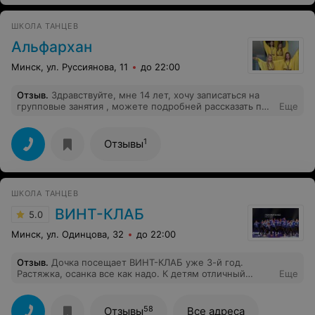
ШКОЛА ТАНЦЕВ
Альфархан
Минск, ул. Руссиянова, 11
до 22:00
Отзыв
.
Здравствуйте, мне 14 лет, хочу записаться на
групповые занятия , можете подробней рассказать про
Еще
это?
1
Отзывы
ШКОЛА ТАНЦЕВ
ВИНТ-КЛАБ
5.0
Минск, ул. Одинцова, 32
до 22:00
Отзыв
.
Дочка посещает ВИНТ-КЛАБ уже 3-й год.
Растяжка, осанка все как надо. К детям отличный
Еще
подход, им очень нравится заниматься, результаты
отличные, есть с чем сравнивать.
58
Отзывы
Все адреса