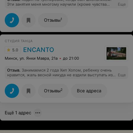
Эти занятия меня многому научили (кроме чувства
Еще
музыки и пластики). Иногда было жестко, больно -
многие элементы я, когда сейчас пытаюсь повторить,
то искренне не понимаю, как мог их тогда делать в
1
Отзывы
течение всего тренировочного дня. Очень крутой
опыт, внимательный тренер и позитивное сообщество.
Если любишь брейк, то тренируйся усердно, ведь пока
ты отдыхаешь, тренируется тот, кто потом тебя
СТУДИЯ ТАНЦА
сделает. Мир!
ENCANTO
5.0
Минск, ул. Янки Мавра, 21а
до 21:00
Отзыв
.
Занимаемся 2 года Хип Хопом, ребенку очень
нравится, жаль весной никуда не ездили выступать из-
Еще
за короновируса, но в прошлом году участвовали в
нескольких конкурсах (даже 1 и 2-е место заняли).
Чистенький зал, приятный персонал, тренер хороший
2
Отзывы
Все адреса
Ещё 1 адрес