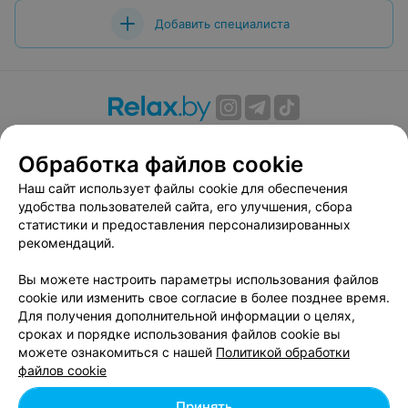
Добавить специалиста
О проекте
Новости проекта
Размещение рекламы
Обработка файлов cookie
Вакансии
Публичный договор
Способы оплаты
Публичный договор по использованию сервиса
Наш сайт использует файлы cookie для обеспечения
«Афиша»
удобства пользователей сайта, его улучшения, сбора
статистики и предоставления персонализированных
Пользовательское соглашение
рекомендаций.
Написать в поддержку
Вы можете настроить параметры использования файлов
Связаться по вопросам сотрудничества
cookie или изменить свое согласие в более позднее время.
Написать руководителю relax.by
Для получения дополнительной информации о целях,
Персональные настройки cookie
сроках и порядке использования файлов cookie вы
можете ознакомиться с нашей
Политикой обработки
Обработка персональных данных
файлов cookie
Принять