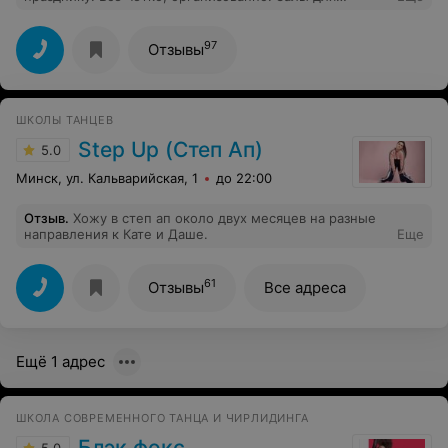
репетиций светлые, просторные. Светлана
(хореограф) придумала для нас оригинальный танец с
учётом всех наших пожеланий. Терпеливо и толково
97
Отзывы
нас обучала. Гости были в восторге от нашего
номера!))) Светлана, спасибо!!!
ШКОЛЫ ТАНЦЕВ
Step Up (Степ Ап)
5.0
Минск, ул. Кальварийская, 1
до 22:00
Отзыв
.
Хожу в степ ап около двух месяцев на разные
направления к Кате и Даше.
Еще
61
Отзывы
Все адреса
Ещё 1 адрес
ШКОЛА СОВРЕМЕННОГО ТАНЦА И ЧИРЛИДИНГА
Блэк фокс
5.0