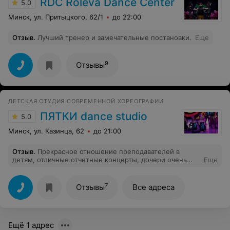
RDC Roleva Dance Center
5.0
Минск, ул. Притыцкого, 62/1
до 22:00
Отзыв
.
Лучший тренер и замечательные постановки.
Еще
9
Отзывы
ДЕТСКАЯ СТУДИЯ СОВРЕМЕННОЙ ХОРЕОГРАФИИ
ПЯТКИ dance studio
5.0
Минск, ул. Казинца, 62
до 21:00
Отзыв
.
Прекрасное отношение преподавателей в
детям, отличные отчетные концерты, дочери очень
Еще
нравится! Занимаемся 4-ый год! рекомендую
7
Отзывы
Все адреса
Ещё 1 адрес