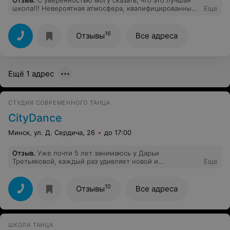
школа!!! Невероятная атмосфера, квалифицированные
Еще
преподаватели, отличная музыка, классные
тренировки... Здесь действительно научат танцевать
любого!)
16
Отзывы
Все адреса
Ещё 1 адрес
СТУДИЯ СОВРЕМЕННОГО ТАНЦА
CityDance
Минск, ул. Д. Сердича, 26
до 17:00
Отзыв
.
Уже почти 5 лет занимаюсь у Дарьи
Третьяковой, каждый раз удивляет новой и
Еще
сильнейшей хореографией.
10
Отзывы
Все адреса
ШКОЛА ТАНЦА