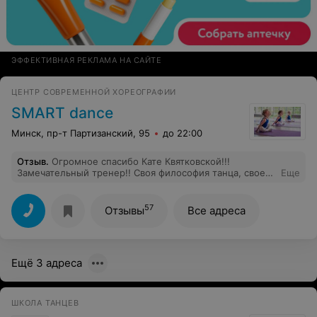
ЭФФЕКТИВНАЯ РЕКЛАМА НА САЙТЕ
ЦЕНТР СОВРЕМЕННОЙ ХОРЕОГРАФИИ
SMART dance
Минск, пр-т Партизанский, 95
до 22:00
Отзыв
.
Огромное спасибо Кате Квятковской!!!
Замечательный тренер!! Своя философия танца, свое
Еще
видение. Пахота нереальная, но при этом совсем не
болит спина. Первый раз за много лет увлечения
совершенно разными направлениями. Сейчас сделала
57
Отзывы
Все адреса
перерыв в занятиях по уважительной причине)))) Но
после родов обязательно к вам вернусь))))
Ещё 3 адреса
ШКОЛА ТАНЦЕВ