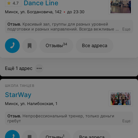
Dance Line
4.7
Минск, ул. Богдановича, 142
до 23:30
Отзыв
.
Красивый зал, группы для разных уровней
подготовки и разных направлений. Всегда вежливые и
Еще
заинтересованные в результате преподаватели.
Спасибо руководителю и одновременно одному из
преподавателей студии Андрею Александровичу, что у
34
Отзывы
Все адреса
нас в городе появилость место, в которое всегда
хочется вернуться, помимо дома
Ещё 1 адрес
ШКОЛА ТАНЦЕВ
StarWay
Минск, ул. Налибокская, 1
Отзыв
.
Непрофессиональный тренер, только деньги
гребут
Еще
1
Отзывы
Все адреса