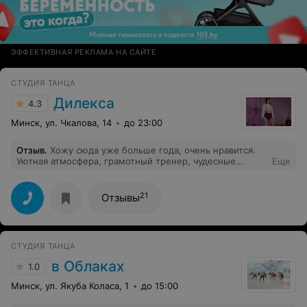
ЭФФЕКТИВНАЯ РЕКЛАМА НА САЙТЕ
СТУДИЯ ТАНЦА
Дилекса
4.3
Минск, ул. Чкалова, 14
до 23:00
Отзыв
.
Хожу сюда уже больше года, очень нравится.
Уютная атмосфера, грамотный тренер, чудесные
Еще
одногруппники! Особенно нравится, как выстроена
программа: поэтапно, шаг за шагом и без насилия.
Развиваешься в своем темпе и кайфуешь в процессе.
21
Отзывы
Люблю и жду каждое занятие!
СТУДИЯ ТАНЦА
в Облаках
1.0
Минск, ул. Якуба Коласа, 1
до 15:00