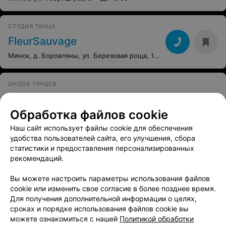
СТУДИЯ ТАНЦА
FleurSauvage
Минск, д. Боровляны, ул. Березовая роща, 108
ШКОЛА ТАНЦЕВ
Black Heart Dance House
Обработка файлов cookie
Минск, пр-т Машерова, 17/4
Круглосуточно
Наш сайт использует файлы cookie для обеспечения
Все адреса
удобства пользователей сайта, его улучшения, сбора
статистики и предоставления персонализированных
рекомендаций.
Ещё 1 адрес
Вы можете настроить параметры использования файлов
cookie или изменить свое согласие в более позднее время.
Для получения дополнительной информации о целях,
СТУДИЯ ТАНЦЕВ
сроках и порядке использования файлов cookie вы
FrauDance
можете ознакомиться с нашей
Политикой обработки