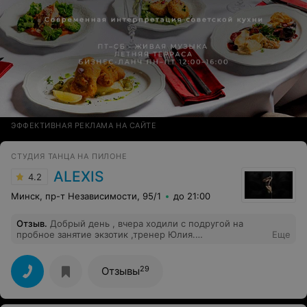
ЭФФЕКТИВНАЯ РЕКЛАМА НА САЙТЕ
СТУДИЯ ТАНЦА НА ПИЛОНЕ
ALEXIS
4.2
Минск, пр-т Независимости, 95/1
до 21:00
Отзыв
.
Добрый день , вчера ходили с подругой на
пробное занятие экзотик ,тренер Юлия.
Еще
Предварительно мы позвонили и обговорили с
администратором Александром , о том что мы не
умеем ничего от слова совсем , и нам он
29
Отзывы
порекомендовал именно этого тренера . На занятиях
было около 7 человек ( 5 девочек уже умели
танцевать и мы двое новички) Судя по отношению