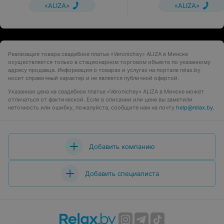
«ALIZA»
«ALIZA»
Реализация товара свадебное платье «Veronichey» ALIZA в Минске
осуществляется только в стационарном торговом объекте по указанному
адресу продавца. Информация о товарах и услугах на портале relax.by
носит справочный характер и не является публичной офертой.
Указанная цена на свадебное платье «Veronichey» ALIZA в Минске может
отличаться от фактической. Если в описании или цене вы заметили
неточность или ошибку, пожалуйста, сообщите нам на почту
help@relax.by
.
Добавить компанию
Добавить специалиста