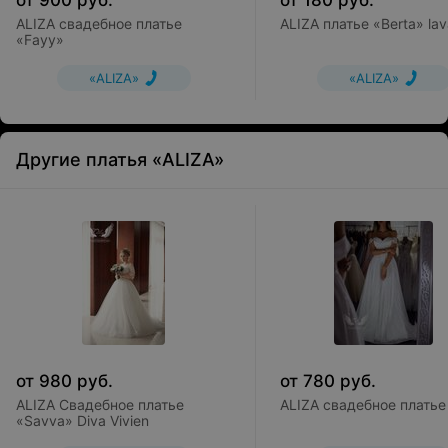
от
900
руб.
от
180
руб.
ALIZA свадебное платье
ALIZA платье «Berta» la
«Fayy»
«ALIZA»
«ALIZA»
Другие платья «ALIZA»
от
980
руб.
от
780
руб.
ALIZA Свадебное платье
ALIZA свадебное платье 
«Savva» Diva Vivien