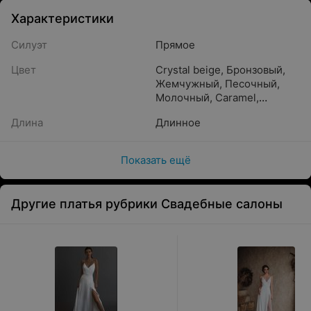
Характеристики
Силуэт
Прямое
Цвет
Crystal beige
,
Бронзовый
,
Жемчужный
,
Песочный
,
Молочный
,
Caramel
,
Айвори
,
Бежевый
,
Длина
Длинное
Капучино
,
Кремовый
,
Прозрачный
,
Светло-
розовый
,
Белый
,
Пудра
,
Показать ещё
Золотистый
,
Шампань
Другие платья рубрики Свадебные салоны