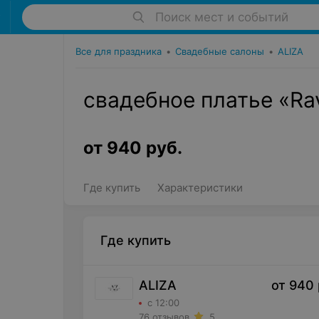
Поиск мест и событий
Все для праздника
•
Свадебные салоны
•
ALIZA
свадебное платье «Ra
от
940
руб.
Где купить
Характеристики
Где купить
ALIZA
от
940
с 12:00
76 отзывов
5