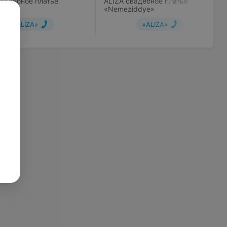
свадебное платье
ALIZA свадебное платье
a-2
«Nemeziddye»
«ALIZA»
«ALIZA»