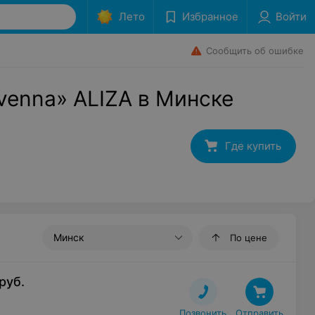
Лето
Избранное
Войти
Сообщить об ошибке
venna» ALIZA в Минске
Где купить
Минск
По цене
руб.
Позвонить
Отправить
