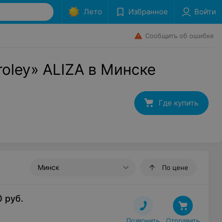
Лето
Избранное
Войти
Сообщить об ошибке
oley» ALIZA в Минске
Где купить
Минск
По цене
0
руб.
Позвонить
Отправить
