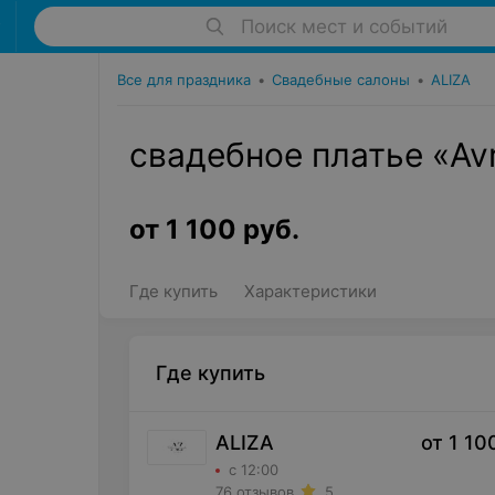
Поиск мест и событий
Все для праздника
•
Свадебные салоны
•
ALIZA
свадебное платье «Avr
от
1 100
руб.
Где купить
Характеристики
Где купить
ALIZA
от
1 10
с 12:00
76 отзывов
5