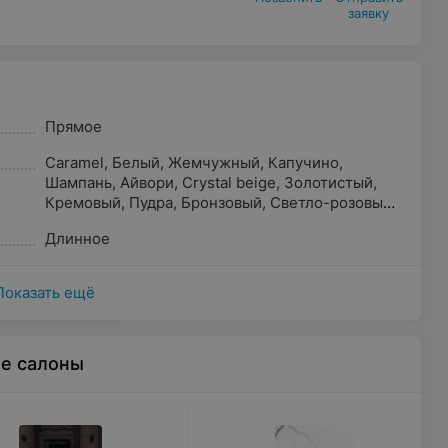
заявку
Прямое
Caramel
,
Белый
,
Жемчужный
,
Капучино
,
Шампань
,
Айвори
,
Crystal beige
,
Золотистый
,
Кремовый
,
Пудра
,
Бронзовый
,
Светло-розовый
,
Прозрачный
,
Молочный
,
Песочный
,
Бежевый
Длинное
Показать ещё
ые салоны