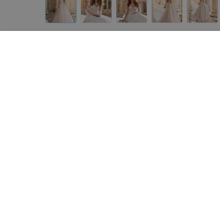
Другие платья «ALIZA»
от
860
руб.
от
300
руб.
ALIZA свадебное платье Raima
ALIZA Вечернее платье 
«Sabina»
«ALIZA»
«ALIZA»