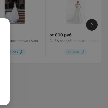
0
руб.
от
800
руб.
вадебное платье «Alisa
ALIZA свадебное платье «Hopy»
«ALIZA»
«ALIZA»