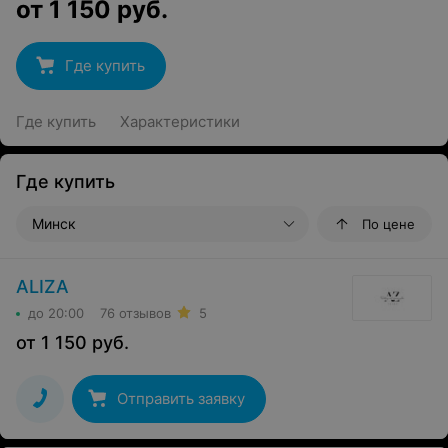
от
1 150
руб.
Где купить
Где купить
Характеристики
Где купить
Минск
По цене
ALIZA
до 20:00
76 отзывов
5
от
1 150
руб.
Отправить заявку