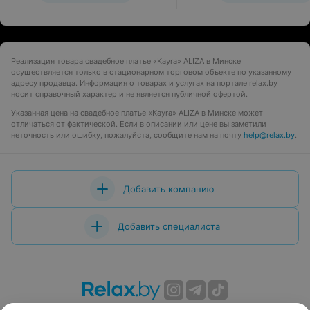
Реализация товара свадебное платье «Kayra» ALIZA в Минске
осуществляется только в стационарном торговом объекте по указанному
адресу продавца. Информация о товарах и услугах на портале relax.by
носит справочный характер и не является публичной офертой.
Указанная цена на свадебное платье «Kayra» ALIZA в Минске может
отличаться от фактической. Если в описании или цене вы заметили
неточность или ошибку, пожалуйста, сообщите нам на почту
help@relax.by
.
Добавить компанию
Добавить специалиста