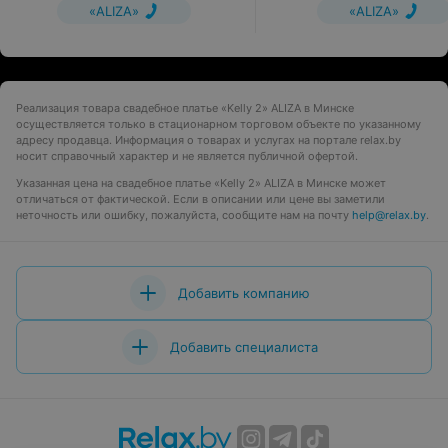
«ALIZA»
«ALIZA»
Реализация товара свадебное платье «Kelly 2» ALIZA в Минске
осуществляется только в стационарном торговом объекте по указанному
адресу продавца. Информация о товарах и услугах на портале relax.by
носит справочный характер и не является публичной офертой.
Указанная цена на свадебное платье «Kelly 2» ALIZA в Минске может
отличаться от фактической. Если в описании или цене вы заметили
неточность или ошибку, пожалуйста, сообщите нам на почту
help@relax.by
.
Добавить компанию
Добавить специалиста