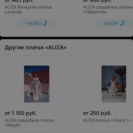
от
485
руб.
от
800
руб.
ALIZA Вечернее платье
ALIZA свадебное платье
Lavanda
«Fillippinna»
«ALIZA»
«ALIZA»
Другие платья «ALIZA»
от
1 150
руб.
от
250
руб.
ALIZA свадебное платье
ALIZA платье «Fleure 1»
«Magik»