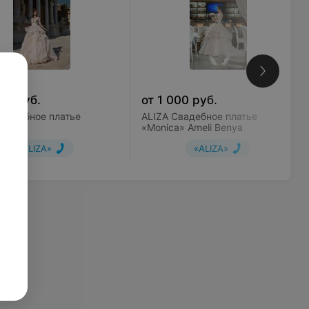
00
руб.
от
1 000
руб.
Свадебное платье
ALIZA Cвадебное платье
a»
«Monica» Ameli Benya
«ALIZA»
«ALIZA»