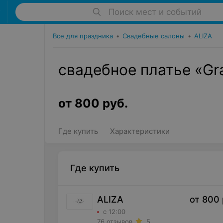
Поиск мест и событий
Все для праздника
•
Свадебные салоны
•
ALIZA
свадебное платье «Gr
от
800
руб.
Где купить
Характеристики
Где купить
ALIZA
от
800
с 12:00
76 отзывов
5