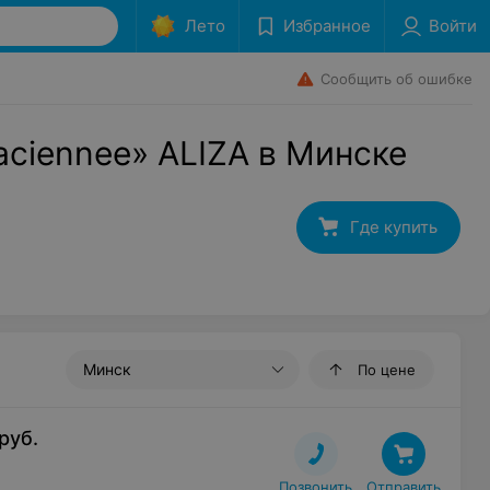
Лето
Избранное
Войти
Сообщить об ошибке
aciennee» ALIZA в Минске
Где купить
Минск
По цене
руб.
Позвонить
Отправить
