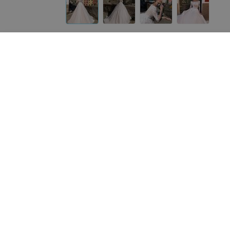
Другие платья «ALIZA»
от
180
руб.
от
450
руб.
ALIZA платье «Ayline»
ALIZA свадебное платье
«Liziana»
«ALIZA»
«ALIZA»