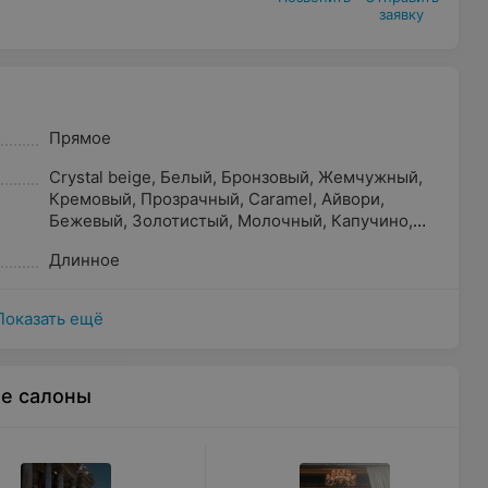
заявку
Прямое
Crystal beige
,
Белый
,
Бронзовый
,
Жемчужный
,
Кремовый
,
Прозрачный
,
Caramel
,
Айвори
,
Бежевый
,
Золотистый
,
Молочный
,
Капучино
,
Песочный
,
Шампань
,
Светло-розовый
,
Пудра
Длинное
Показать ещё
ые салоны