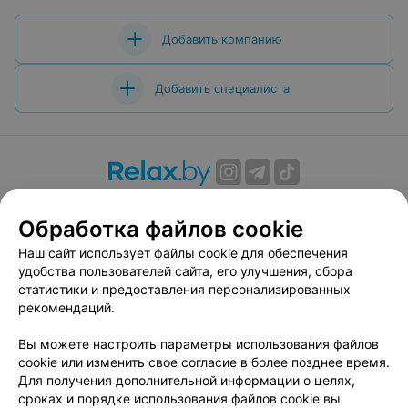
Добавить компанию
Добавить специалиста
О проекте
Новости проекта
Размещение рекламы
Обработка файлов cookie
Вакансии
Публичный договор
Способы оплаты
Публичный договор по использованию сервиса
Наш сайт использует файлы cookie для обеспечения
«Афиша»
удобства пользователей сайта, его улучшения, сбора
статистики и предоставления персонализированных
Пользовательское соглашение
рекомендаций.
Написать в поддержку
Вы можете настроить параметры использования файлов
Связаться по вопросам сотрудничества
cookie или изменить свое согласие в более позднее время.
Написать руководителю relax.by
Для получения дополнительной информации о целях,
Персональные настройки cookie
сроках и порядке использования файлов cookie вы