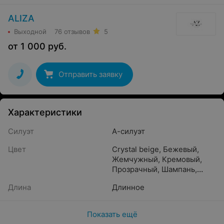
ALIZA
Выходной
76 отзывов
5
от
1 000
руб.
Отправить заявку
Характеристики
Силуэт
А-силуэт
Цвет
Crystal beige
,
Бежевый
,
Жемчужный
,
Кремовый
,
Прозрачный
,
Шампань
,
Caramel
,
Айвори
,
Белый
,
Длина
Длинное
Бронзовый
,
Капучино
,
Молочный
,
Светло-
розовый
,
Пудра
,
Песочный
,
Показать ещё
Золотистый