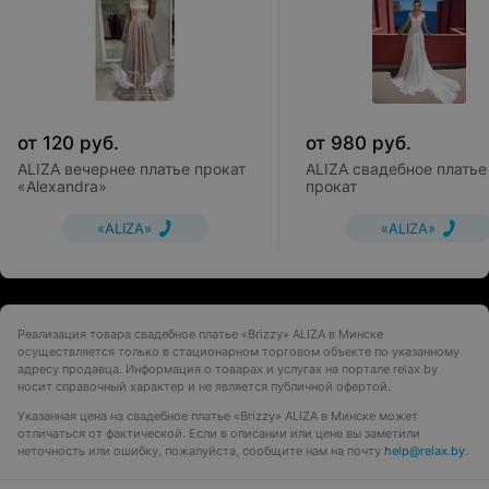
от
120
руб.
от
980
руб.
ALIZA вечернее платье прокат
ALIZA свадебное платье L
«Alexandra»
прокат
«ALIZA»
«ALIZA»
Реализация товара свадебное платье «Brizzy» ALIZA в Минске
осуществляется только в стационарном торговом объекте по указанному
адресу продавца. Информация о товарах и услугах на портале relax.by
носит справочный характер и не является публичной офертой.
Указанная цена на свадебное платье «Brizzy» ALIZA в Минске может
отличаться от фактической. Если в описании или цене вы заметили
неточность или ошибку, пожалуйста, сообщите нам на почту
help@relax.by
.