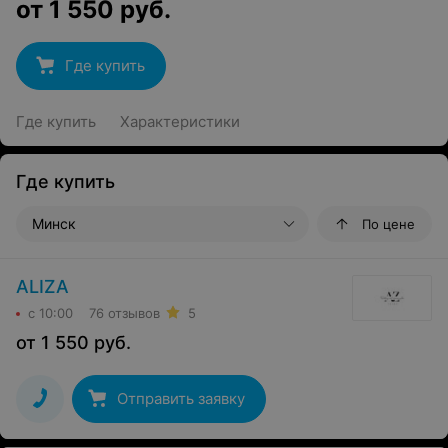
от
1 550
руб.
Где купить
Где купить
Характеристики
Где купить
Минск
По цене
ALIZA
с 10:00
76 отзывов
5
от
1 550
руб.
Отправить заявку