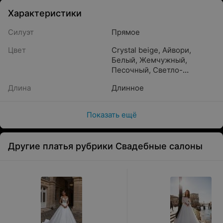
Характеристики
Силуэт
Прямое
Цвет
Crystal beige
,
Айвори
,
Белый
,
Жемчужный
,
Песочный
,
Светло-
розовый
,
Шампань
,
Caramel
,
Длина
Длинное
Бежевый
,
Золотистый
,
Бронзовый
,
Молочный
,
Капучино
,
Пудра
,
Показать ещё
Прозрачный
,
Кремовый
Другие платья рубрики Свадебные салоны