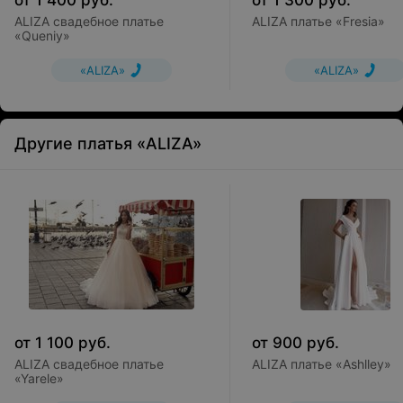
от
1 400
руб.
от
1 300
руб.
ALIZA свадебное платье
ALIZA платье «Fresia»
«Queniy»
«ALIZA»
«ALIZA»
Другие платья «ALIZA»
от
1 100
руб.
от
900
руб.
ALIZA свадебное платье
ALIZA платье «Ashlley»
«Yarele»