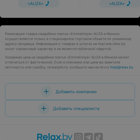
«ALIZA»
«ALIZA»
Реализация товара свадебное платье «Emmelinnye» ALIZA в Минске
осуществляется только в стационарном торговом объекте по указанному
адресу продавца. Информация о товарах и услугах на портале relax.by
носит справочный характер и не является публичной офертой.
Указанная цена на свадебное платье «Emmelinnye» ALIZA в Минске может
отличаться от фактической. Если в описании или цене вы заметили
неточность или ошибку, пожалуйста, сообщите нам на почту
help@relax.by
.
Добавить компанию
Добавить специалиста