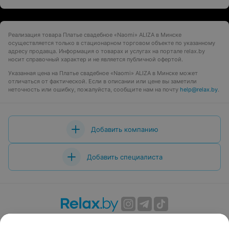
Реализация товара Платье свадебное «Naomi» ALIZA в Минске
осуществляется только в стационарном торговом объекте по указанному
адресу продавца. Информация о товарах и услугах на портале relax.by
носит справочный характер и не является публичной офертой.
Указанная цена на Платье свадебное «Naomi» ALIZA в Минске может
отличаться от фактической. Если в описании или цене вы заметили
неточность или ошибку, пожалуйста, сообщите нам на почту
help@relax.by
.
Добавить компанию
Добавить специалиста
О проекте
Новости проекта
Размещение рекламы