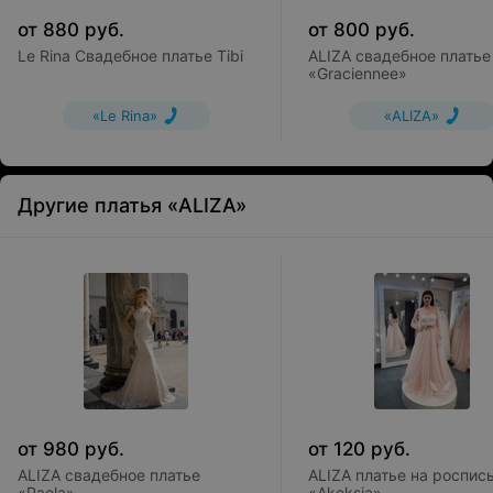
от
880
руб.
от
800
руб.
Le Rina Свадебное платье Tibi
ALIZA свадебное платье
«Graciennee»
«Le Rina»
«ALIZA»
Другие платья «ALIZA»
от
980
руб.
от
120
руб.
ALIZA свадебное платье
ALIZA платье на роспис
«Paola»
«Akeksia»