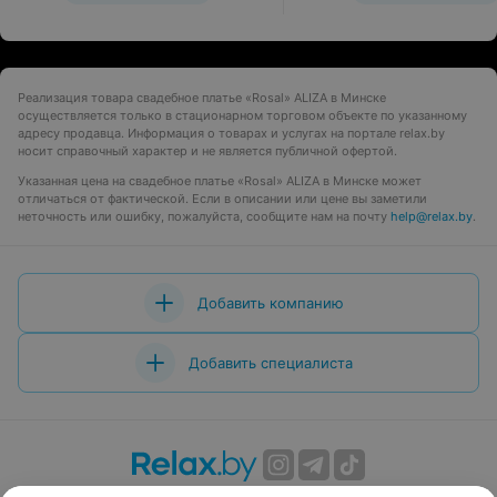
Реализация товара свадебное платье «Rosal» ALIZA в Минске
осуществляется только в стационарном торговом объекте по указанному
адресу продавца. Информация о товарах и услугах на портале relax.by
носит справочный характер и не является публичной офертой.
Указанная цена на свадебное платье «Rosal» ALIZA в Минске может
отличаться от фактической. Если в описании или цене вы заметили
неточность или ошибку, пожалуйста, сообщите нам на почту
help@relax.by
.
Добавить компанию
Добавить специалиста