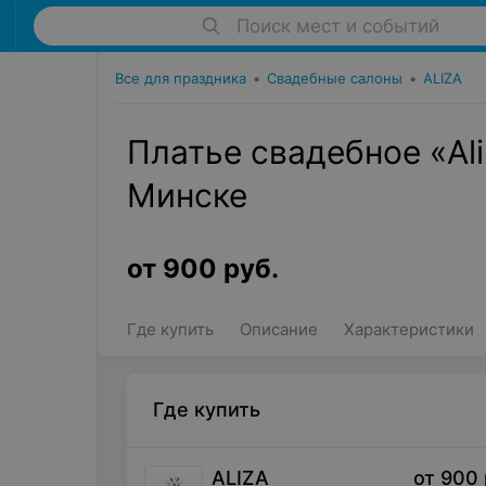
Поиск мест и событий
Все для праздника
•
Свадебные салоны
•
ALIZA
Платье свадебное «Ali
Минске
от
900
руб.
Где купить
Описание
Характеристики
Где купить
ALIZA
от
900