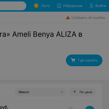
Лето
Избранное
Войти
Сообщить об ошибке
ra» Ameli Benya ALIZA в
Где купить
Минск
По цене
руб.