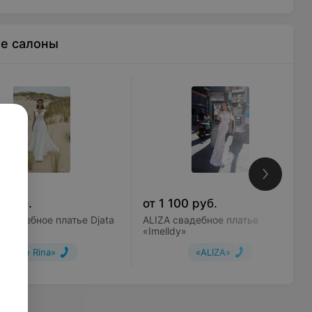
ые салоны
0
руб.
от
1 100
руб.
 Свадебное платье Djata
ALIZA свадебное платье
«Imelldy»
«Le Rina»
«ALIZA»