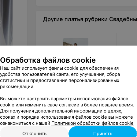
Другие платья рубрики Свадебн
Обработка файлов cookie
Наш сайт использует файлы cookie для обеспечения
удобства пользователей сайта, его улучшения, сбора
статистики и предоставления персонализированных
рекомендаций.
от
880
руб.
от
89
Le Rina Свадебное платье Benitta
Le Rina
Вы можете настроить параметры использования файлов
cookie или изменить свое согласие в более позднее время.
Для получения дополнительной информации о целях,
«Le Rina»
сроках и порядке использования файлов cookie вы можете
ознакомиться с нашей
Политикой обработки файлов cookie
Отклонить
Принять