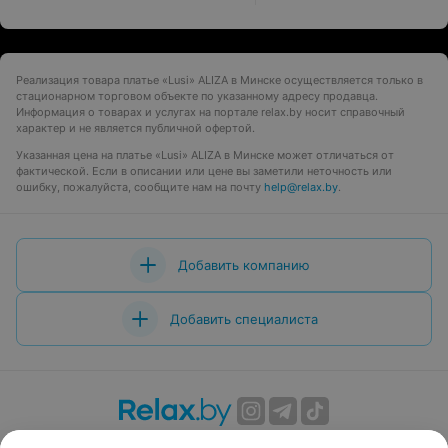
Реализация товара платье «Lusi» ALIZA в Минске осуществляется только в
стационарном торговом объекте по указанному адресу продавца.
Информация о товарах и услугах на портале relax.by носит справочный
характер и не является публичной офертой.
Указанная цена на платье «Lusi» ALIZA в Минске может отличаться от
фактической. Если в описании или цене вы заметили неточность или
ошибку, пожалуйста, сообщите нам на почту
help@relax.by
.
Добавить компанию
Добавить специалиста
О проекте
Новости проекта
Размещение рекламы