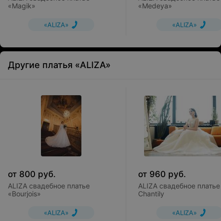
«Magik»
«Medeya»
«ALIZA»
«ALIZA»
Другие платья «ALIZA»
от
800
руб.
от
960
руб.
ALIZA свадебное платье
ALIZA свадебное платье
«Bourjois»
Chantily
«ALIZA»
«ALIZA»