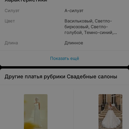
Силуэт
А-силуэт
Цвет
Васильковый
,
Светло-
бирюзовый
,
Светло-
голубой
,
Темно-синий
,
Синий
,
Разноцветный
,
Длина
Длинное
Голубой
Показать ещё
Другие платья рубрики Свадебные салоны