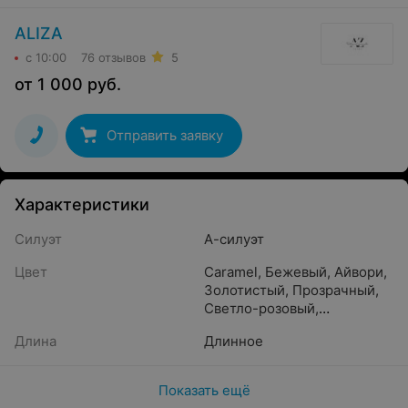
ALIZA
с 10:00
76 отзывов
5
от
1 000
руб.
Отправить заявку
Характеристики
Силуэт
А-силуэт
Цвет
Caramel
,
Бежевый
,
Айвори
,
Золотистый
,
Прозрачный
,
Светло-розовый
,
Кремовый
,
Crystal beige
,
Длина
Длинное
Белый
,
Бронзовый
,
Жемчужный
,
Молочный
,
Песочный
,
Капучино
,
Показать ещё
Шампань
,
Пудра