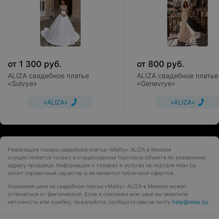
от
1 300
руб.
от
800
руб.
ALIZA свадебное платье
ALIZA свадебное платье
«Sulvye»
«Genevrye»
«ALIZA»
«ALIZA»
Реализация товара свадебное платье «Malliy» ALIZA в Минске
осуществляется только в стационарном торговом объекте по указанному
адресу продавца. Информация о товарах и услугах на портале relax.by
носит справочный характер и не является публичной офертой.
Указанная цена на свадебное платье «Malliy» ALIZA в Минске может
отличаться от фактической. Если в описании или цене вы заметили
неточность или ошибку, пожалуйста, сообщите нам на почту
help@relax.by
.