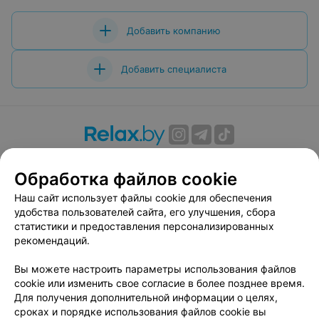
Добавить компанию
Добавить специалиста
О проекте
Новости проекта
Размещение рекламы
Обработка файлов cookie
Вакансии
Публичный договор
Способы оплаты
Публичный договор по использованию сервиса
Наш сайт использует файлы cookie для обеспечения
«Афиша»
удобства пользователей сайта, его улучшения, сбора
статистики и предоставления персонализированных
Пользовательское соглашение
рекомендаций.
Написать в поддержку
Вы можете настроить параметры использования файлов
Связаться по вопросам сотрудничества
cookie или изменить свое согласие в более позднее время.
Написать руководителю relax.by
Для получения дополнительной информации о целях,
Персональные настройки cookie
сроках и порядке использования файлов cookie вы