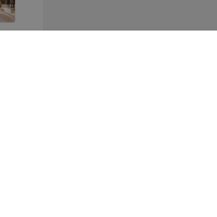
от
1 100
руб.
от
1 100
руб
 Nika
ALIZA свадебное платье
ALIZA свадебн
«Avroley»
«Raelune»
«ALIZA»
«AL