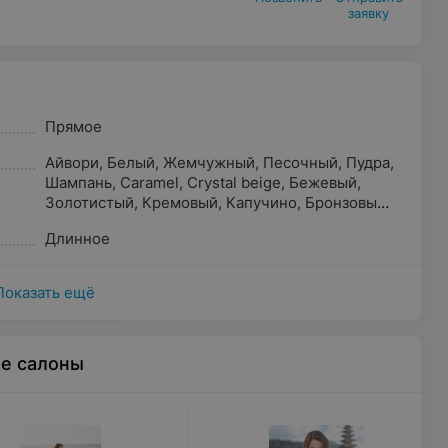
заявку
Прямое
Айвори
,
Белый
,
Жемчужный
,
Песочный
,
Пудра
,
Шампань
,
Caramel
,
Crystal beige
,
Бежевый
,
Золотистый
,
Кремовый
,
Капучино
,
Бронзовый
,
Светло-розовый
,
Молочный
,
Прозрачный
Длинное
Показать ещё
ые салоны