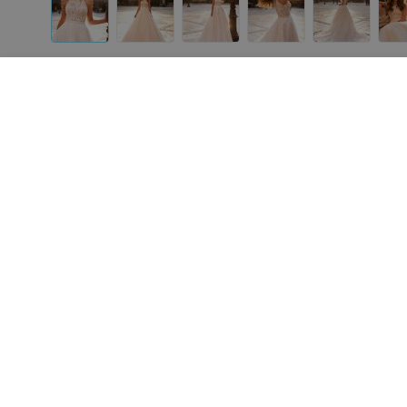
Другие платья «ALIZA»
от
980
руб.
от
800
руб.
ALIZA Платье свадебное
ALIZA Свадебное платье
«Samanta»
«ALIZA»
«ALIZA»