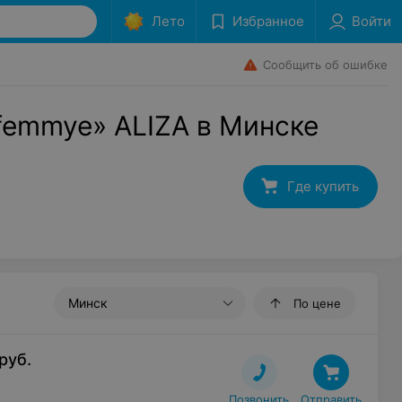
Лето
Избранное
Войти
Сообщить об ошибке
femmye» ALIZA в Минске
Где купить
Минск
По цене
руб.
Позвонить
Отправить
