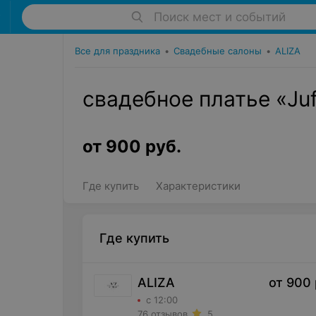
Поиск мест и событий
Все для праздника
•
Свадебные салоны
•
ALIZA
свадебное платье «Ju
от
900
руб.
Где купить
Характеристики
Где купить
ALIZA
от
900
с 12:00
76 отзывов
5