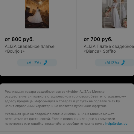
от
800
руб.
от
700
руб.
ALIZA свадебное платье
ALIZA Платье свадебное
«Bourjois»
«Bianca» Soffito
«ALIZA»
«ALIZA»
Реализация товара свадебное платье «Heide» ALIZA в Минске
осуществляется только в стационарном торговом объекте по указанному
адресу продавца. Информация о товарах и услугах на портале relax.by
носит справочный характер и не является публичной офертой.
Указанная цена на свадебное платье «Heide» ALIZA в Минске может
отличаться от фактической. Если в описании или цене вы заметили
неточность или ошибку, пожалуйста, сообщите нам на почту
help@relax.by
.