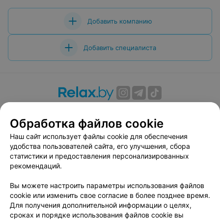
Добавить компанию
Добавить специалиста
О проекте
Новости проекта
Размещение рекламы
Обработка файлов cookie
Вакансии
Публичный договор
Способы оплаты
Публичный договор по использованию сервиса
Наш сайт использует файлы cookie для обеспечения
«Афиша»
удобства пользователей сайта, его улучшения, сбора
статистики и предоставления персонализированных
Пользовательское соглашение
рекомендаций.
Написать в поддержку
Вы можете настроить параметры использования файлов
Связаться по вопросам сотрудничества
cookie или изменить свое согласие в более позднее время.
Написать руководителю relax.by
Для получения дополнительной информации о целях,
Персональные настройки cookie
сроках и порядке использования файлов cookie вы