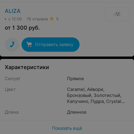
ALIZA
с 12:00
76 отзывов
5
от
1 300
руб.
Отправить заявку
Характеристики
Силуэт
Прямое
Цвет
Caramel
,
Айвори
,
Бронзовый
,
Золотистый
,
Капучино
,
Пудра
,
Crystal
beige
,
Бежевый
,
Белый
,
Длина
Длинное
Песочный
,
Кремовый
,
Жемчужный
,
Шампань
,
Прозрачный
,
Светло-
Показать ещё
розовый
,
Молочный