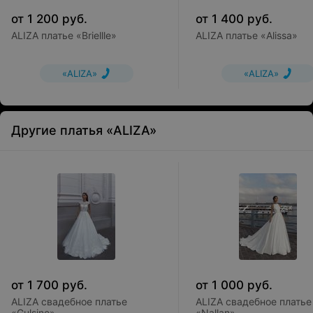
от
1 200
руб.
от
1 400
руб.
ALIZA платье «Briellle»
ALIZA платье «Alissa»
«ALIZA»
«ALIZA»
Другие платья «ALIZA»
от
1 700
руб.
от
1 000
руб.
ALIZA свадебное платье
ALIZA свадебное платье
«Gulsine»
«Nallan»