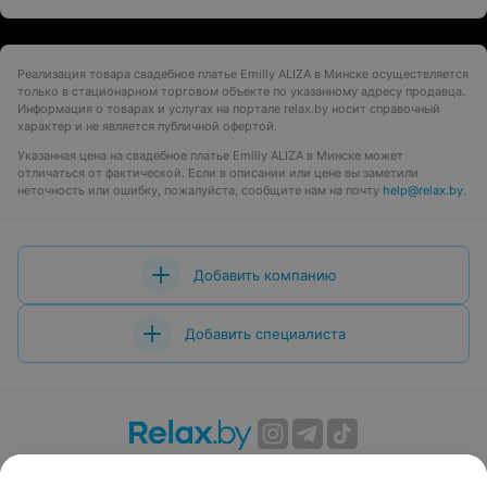
Реализация товара свадебное платье Emilly ALIZA в Минске осуществляется
только в стационарном торговом объекте по указанному адресу продавца.
Информация о товарах и услугах на портале relax.by носит справочный
характер и не является публичной офертой.
Указанная цена на свадебное платье Emilly ALIZA в Минске может
отличаться от фактической. Если в описании или цене вы заметили
неточность или ошибку, пожалуйста, сообщите нам на почту
help@relax.by
.
Добавить компанию
Добавить специалиста
О проекте
Новости проекта
Размещение рекламы