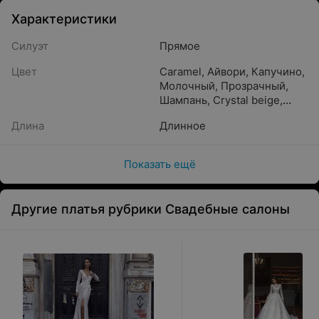
Характеристики
Силуэт
Прямое
Цвет
Caramel
,
Айвори
,
Капучино
,
Молочный
,
Прозрачный
,
Шампань
,
Crystal beige
,
Бежевый
,
Белый
,
Длина
Длинное
Бронзовый
,
Золотистый
,
Пудра
,
Светло-розовый
,
Жемчужный
,
Песочный
,
Показать ещё
Кремовый
Другие платья рубрики Свадебные салоны