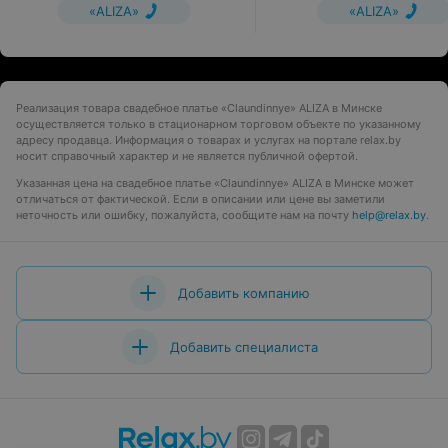
«ALIZA»
«ALIZA»
Реализация товара свадебное платье «Claundinnye» ALIZA в Минске
осуществляется только в стационарном торговом объекте по указанному
адресу продавца. Информация о товарах и услугах на портале relax.by
носит справочный характер и не является публичной офертой.
Указанная цена на свадебное платье «Claundinnye» ALIZA в Минске может
отличаться от фактической. Если в описании или цене вы заметили
неточность или ошибку, пожалуйста, сообщите нам на почту
help@relax.by
.
Добавить компанию
Добавить специалиста