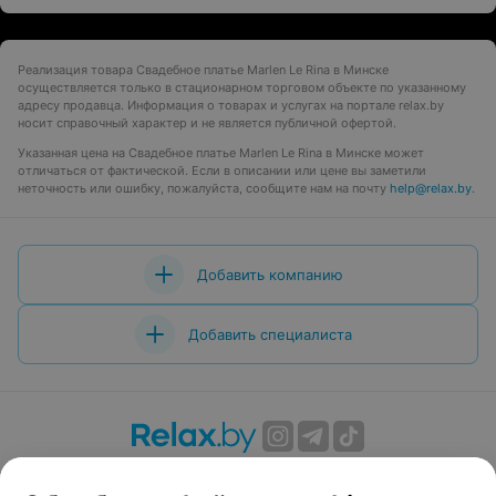
Реализация товара Свадебное платье Marlen Le Rina в Минске
осуществляется только в стационарном торговом объекте по указанному
адресу продавца. Информация о товарах и услугах на портале relax.by
носит справочный характер и не является публичной офертой.
Указанная цена на Свадебное платье Marlen Le Rina в Минске может
отличаться от фактической. Если в описании или цене вы заметили
неточность или ошибку, пожалуйста, сообщите нам на почту
help@relax.by
.
Добавить компанию
Добавить специалиста
О проекте
Новости проекта
Размещение рекламы