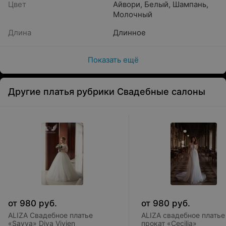
Цвет
Айвори
,
Белый
,
Шампань
,
Молочный
Длина
Длинное
Показать ещё
Другие платья рубрики Свадебные салоны
от
980
руб.
от
980
руб.
ALIZA Свадебное платье
ALIZA свадебное платье
«Savva» Diva Vivien
прокат «Cecilia»