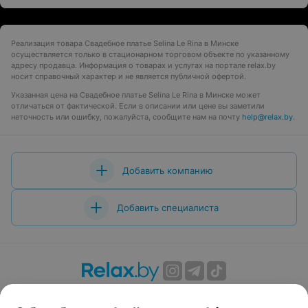
Реализация товара Свадебное платье Selina Le Rina в Минске
осуществляется только в стационарном торговом объекте по указанному
адресу продавца. Информация о товарах и услугах на портале relax.by
носит справочный характер и не является публичной офертой.
Указанная цена на Свадебное платье Selina Le Rina в Минске может
отличаться от фактической. Если в описании или цене вы заметили
неточность или ошибку, пожалуйста, сообщите нам на почту
help@relax.by
.
Добавить компанию
Добавить специалиста
О проекте
Новости проекта
Размещение рекламы