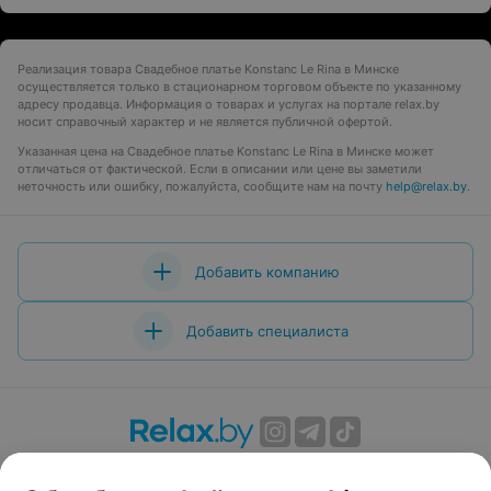
Реализация товара Свадебное платье Konstanc Le Rina в Минске
осуществляется только в стационарном торговом объекте по указанному
адресу продавца. Информация о товарах и услугах на портале relax.by
носит справочный характер и не является публичной офертой.
Указанная цена на Свадебное платье Konstanc Le Rina в Минске может
отличаться от фактической. Если в описании или цене вы заметили
неточность или ошибку, пожалуйста, сообщите нам на почту
help@relax.by
.
Добавить компанию
Добавить специалиста
О проекте
Новости проекта
Размещение рекламы