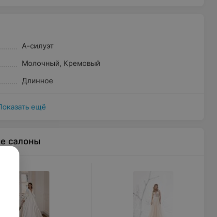
А-силуэт
Молочный
,
Кремовый
Длинное
Показать ещё
ые салоны