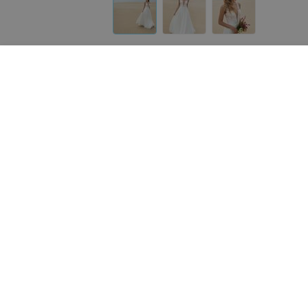
Другие платья «Le Rina»
от
790
руб.
от
520
руб.
Le Rina Свадебное платье Sabina
Le Rina Свадебное плать
«Le Rina»
«Le Rina»