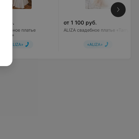
0
руб.
от
1 100
руб.
свадебное платье
ALIZA свадебное платье «Tarry»
dinnye»
«ALIZA»
«ALIZA»