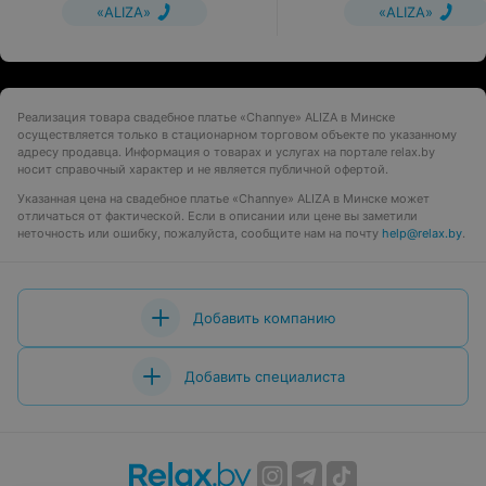
«ALIZA»
«ALIZA»
Реализация товара свадебное платье «Channye» ALIZA в Минске
осуществляется только в стационарном торговом объекте по указанному
адресу продавца. Информация о товарах и услугах на портале relax.by
носит справочный характер и не является публичной офертой.
Указанная цена на свадебное платье «Channye» ALIZA в Минске может
отличаться от фактической. Если в описании или цене вы заметили
неточность или ошибку, пожалуйста, сообщите нам на почту
help@relax.by
.
Добавить компанию
Добавить специалиста