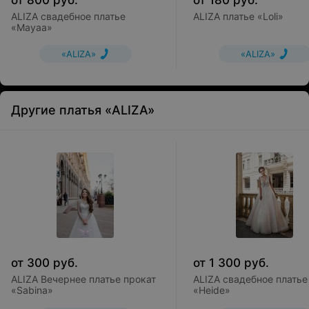
от
800
руб.
от
180
руб.
ALIZA свадебное платье
ALIZA платье «Loli»
«Mayaa»
«ALIZA»
«ALIZA»
Другие платья «ALIZA»
от
300
руб.
от
1 300
руб.
ALIZA Вечернее платье прокат
ALIZA свадебное платье
«Sabina»
«Heide»