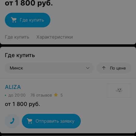
от
1 800
руб.
Где купить
Где купить
Характеристики
Где купить
Минск
По цене
ALIZA
до 20:00
76 отзывов
5
от
1 800
руб.
Отправить заявку