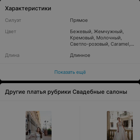
Характеристики
Силуэт
Прямое
Цвет
Бежевый
,
Жемчужный
,
Кремовый
,
Молочный
,
Светло-розовый
,
Caramel
,
Crystal beige
,
Айвори
,
Длина
Длинное
Бронзовый
,
Золотистый
,
Белый
,
Прозрачный
,
Песочный
,
Шампань
,
Показать ещё
Капучино
,
Пудра
Другие платья рубрики Свадебные салоны