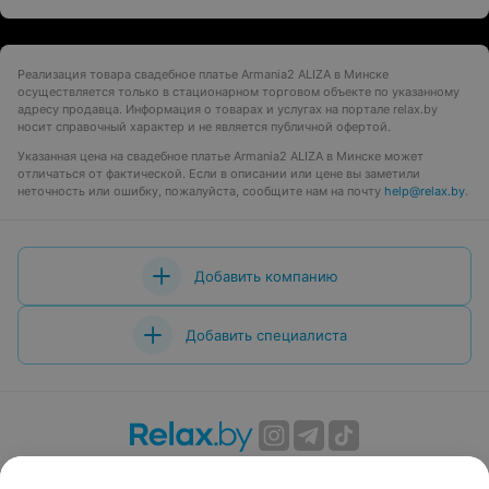
Реализация товара свадебное платье Armania2 ALIZA в Минске
осуществляется только в стационарном торговом объекте по указанному
адресу продавца. Информация о товарах и услугах на портале relax.by
носит справочный характер и не является публичной офертой.
Указанная цена на свадебное платье Armania2 ALIZA в Минске может
отличаться от фактической. Если в описании или цене вы заметили
неточность или ошибку, пожалуйста, сообщите нам на почту
help@relax.by
.
Добавить компанию
Добавить специалиста
О проекте
Новости проекта
Размещение рекламы