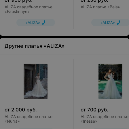
от
900
руб.
от
250
руб.
ALIZA свадебное платье
ALIZA платье «Bela»
«Faustinnye»
«ALIZA»
«ALIZA»
Другие платья «ALIZA»
от
2 000
руб.
от
700
руб.
ALIZA свадебное платье
ALIZA свадебное платье
«Nurra»
«Inesse»