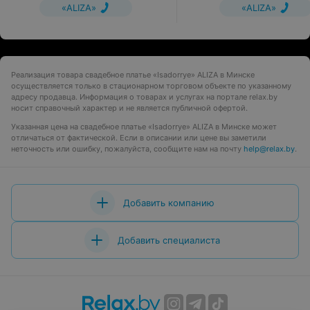
«ALIZA»
«ALIZA»
Реализация товара свадебное платье «Isadorrye» ALIZA в Минске
осуществляется только в стационарном торговом объекте по указанному
адресу продавца. Информация о товарах и услугах на портале relax.by
носит справочный характер и не является публичной офертой.
Указанная цена на свадебное платье «Isadorrye» ALIZA в Минске может
отличаться от фактической. Если в описании или цене вы заметили
неточность или ошибку, пожалуйста, сообщите нам на почту
help@relax.by
.
Добавить компанию
Добавить специалиста