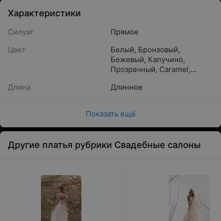
Характеристики
Силуэт
Прямое
Цвет
Белый
,
Бронзовый
,
Бежевый
,
Капучино
,
Прозрачный
,
Caramel
,
Crystal beige
,
Айвори
,
Длина
Длинное
Золотистый
,
Песочный
,
Молочный
,
Пудра
,
Шампань
,
Жемчужный
,
Показать ещё
Кремовый
,
Светло-розовый
Другие платья рубрики Свадебные салоны