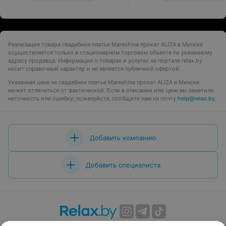
Реализация товара свадебное платье Mareshina прокат ALIZA в Минске
осуществляется только в стационарном торговом объекте по указанному
адресу продавца. Информация о товарах и услугах на портале relax.by
носит справочный характер и не является публичной офертой.
Указанная цена на свадебное платье Mareshina прокат ALIZA в Минске
может отличаться от фактической. Если в описании или цене вы заметили
неточность или ошибку, пожалуйста, сообщите нам на почту
help@relax.by
.
Добавить компанию
Добавить специалиста