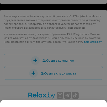
Реализация товара Кольцо ажурное обручальное Ю-272м jstudio в Минске
осуществляется только в стационарном торговом объекте по указанному
адресу продавца. Информация о товарах и услугах на портале relax.by
носит справочный характер и не является публичной офертой.
Указанная цена на Кольцо ажурное обручальное Ю-272м jstudio в Минске
может отличаться от фактической. Если в описании или цене вы заметили
неточность или ошибку, пожалуйста, сообщите нам на почту
help@relax.by
.
Добавить компанию
Добавить специалиста
О проекте
Новости проекта
Размещение рекламы