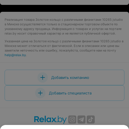
Реализация товара Золотое кольцо с различными фианитами 10265 jstudio
в Минске осуществляется только в стационарном торговом объекте по
указанному адресу продавца. Информация о товарах и услугах на портале
relax.by носит справочный характер и не является публичной офертой.
Указанная цена на Золотое кольцо с различными фианитами 10265 jstudio в
Минске может отличаться от фактической. Если в описании или цене вы
заметили неточность или ошибку, пожалуйста, сообщите нам на почту
help@relax.by
.
Добавить компанию
Добавить специалиста
О проекте
Новости проекта
Размещение рекламы