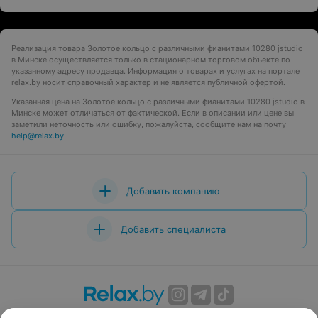
Реализация товара Золотое кольцо с различными фианитами 10280 jstudio
в Минске осуществляется только в стационарном торговом объекте по
указанному адресу продавца. Информация о товарах и услугах на портале
relax.by носит справочный характер и не является публичной офертой.
Указанная цена на Золотое кольцо с различными фианитами 10280 jstudio в
Минске может отличаться от фактической. Если в описании или цене вы
заметили неточность или ошибку, пожалуйста, сообщите нам на почту
help@relax.by
.
Добавить компанию
Добавить специалиста
О проекте
Новости проекта
Размещение рекламы