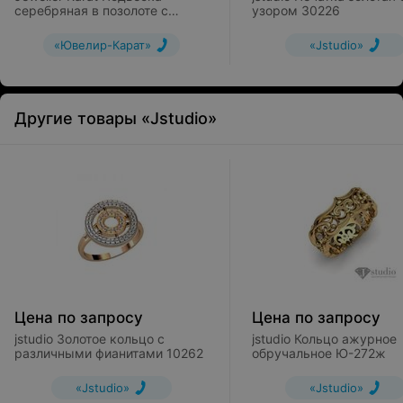
серебряная в позолоте с
узором 30226
эмалью и стразами арт.
2138935/93пбг-жг-чг
«Ювелир-Карат»
«Jstudio»
Другие товары «Jstudio»
Цена по запросу
Цена по запросу
jstudio Золотое кольцо с
jstudio Кольцо ажурное
различными фианитами 10262
обручальное Ю-272ж
«Jstudio»
«Jstudio»