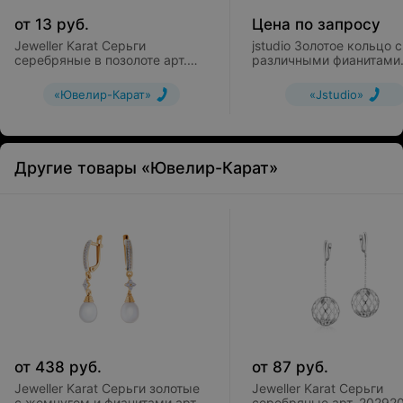
от
13
руб.
Цена по запросу
Jeweller Karat Серьги
jstudio Золотое кольцо с
серебряные в позолоте арт.
различными фианитами
2025016/92пр
10262
«Ювелир-Карат»
«Jstudio»
Другие товары «Ювелир-Карат»
от
438
руб.
от
87
руб.
Jeweller Karat Серьги золотые
Jeweller Karat Серьги
с жемчугом и фианитами арт.
серебряные арт. 20292