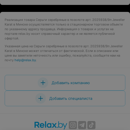
Реализация товара Серьги серебряные в позолоте арт. 2025938/9п Jeweller
Karat в Минске осуществляется только в стационарном торговом объекте
по указанному адресу продавца. Информация о товарах и услугах на
портале relax.by носит справочный характер и не является публичной
офертой.
Указанная цена на Серьги серебряные в позолоте арт. 2025938/9п Jeweller
Karat в Минске может отличаться от фактической. Если в описании или
цене вы заметили неточность или ошибку, пожалуйста, сообщите нам на
почту
help@relax.by
.
Добавить компанию
Добавить специалиста