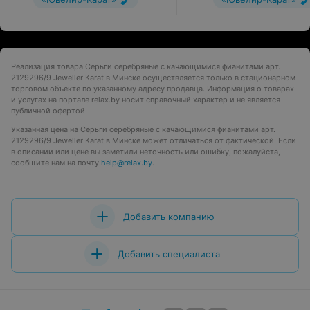
Реализация товара Серьги серебряные с качающимися фианитами арт.
2129296/9 Jeweller Karat в Минске осуществляется только в стационарном
торговом объекте по указанному адресу продавца. Информация о товарах
и услугах на портале relax.by носит справочный характер и не является
публичной офертой.
Указанная цена на Серьги серебряные с качающимися фианитами арт.
2129296/9 Jeweller Karat в Минске может отличаться от фактической. Если
в описании или цене вы заметили неточность или ошибку, пожалуйста,
сообщите нам на почту
help@relax.by
.
Добавить компанию
Добавить специалиста